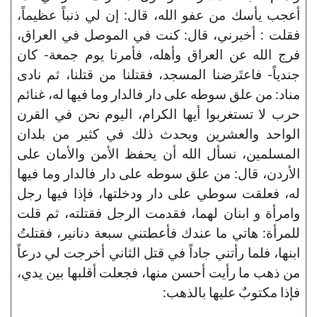
أعجب يأسك من عفو الله، قال: إن لي ذنباً عظيماً،
فقلت : أخبرني، قال: كنت في الموصل في العراق،
فرج الله عن العراق وأهله، فأمرنا يوم جمعة- كان
جندياً- فاعتَرضنا المسجد، فقتلنا من قتلنا، ثم نادى
مناد: من علق سوطه على دار فالدار وما فيها له، غنائم
حرب لا تستغربوا أيها الكرام، اليوم نحن في القرن
الواحد والعشرين ويحدث ذلك في كثير من بلدان
المسلمين، نسأل الله أن يحفظ الأمن والأمان على
الأردن، قال: من علق سوطه على دار فالدار وما فيها
له، فعلقت سوطي على دار ودخلتها، فإذا فيها رجل
وامرأة و ابنان لهما، فقدمت الرجل فقتلته، ثم قلت
للمرأة: هاتي ما عندك فأعطتني سبعة دنانير، فقتلتُ
ابنها، فلما رأتني جاداً في قتل الثاني أخرجت لي درعاً
من ذهب ما رأيت أحسن منها، فجعلت أقلبها بين يدي،
فإذا مكتوبٌ عليها بالذهب: