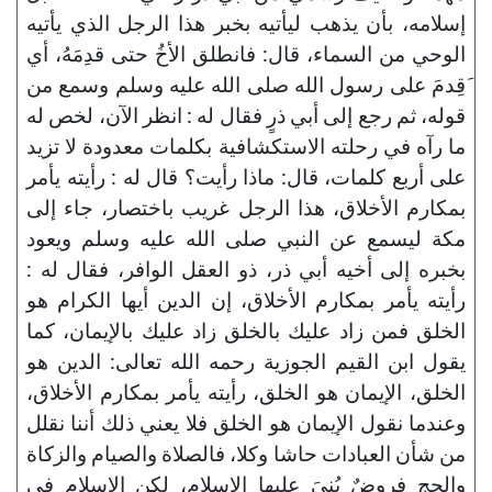
إسلامه، بأن يذهب ليأتيه بخبر هذا الرجل الذي يأتيه
الوحي من السماء، قال: فانطلق الأخُ حتى قدِمَهُ، أي
َقِدمَ على رسول الله صلى الله عليه وسلم وسمع من
قوله، ثم رجع إلى أبي ذرٍ فقال له : انظر الآن، لخص له
ما رآه في رحلته الاستكشافية بكلمات معدودة لا تزيد
على أربع كلمات، قال: ماذا رأيت؟ قال له : رأيته يأمر
بمكارم الأخلاق، هذا الرجل غريب باختصار، جاء إلى
مكة ليسمع عن النبي صلى الله عليه وسلم ويعود
بخبره إلى أخيه أبي ذر، ذو العقل الوافر، فقال له :
رأيته يأمر بمكارم الأخلاق، إن الدين أيها الكرام هو
الخلق فمن زاد عليك بالخلق زاد عليك بالإيمان، كما
يقول ابن القيم الجوزية رحمه الله تعالى: الدين هو
الخلق، الإيمان هو الخلق، رأيته يأمر بمكارم الأخلاق،
وعندما نقول الإيمان هو الخلق فلا يعني ذلك أننا نقلل
من شأن العبادات حاشا وكلا، فالصلاة والصيام والزكاة
والحج فروضٌ بُنيَ عليها الإسلام، لكن الإسلام في