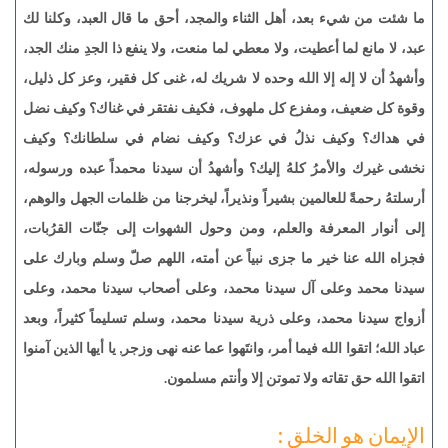
ما شئت من شيء بعد، أهل الثناء والمجد، أحق ما قال العبد، وكلنا لك
عبد، لا مانع لما أعطيت، ولا معطي لما منعت، ولا ينفع ذا الجدِ منك الجد،
وأشهدُ أن لا إله إلا الله وحده لا شريك له، غنى كل فقير، وعز كل ذليل،
وقوة كل ضعيف، ومفزع كل ملهوف، فكيف نفتقر في غناك؟ وكيف نضل
في هداك؟ وكيف نذلُ في عزك؟ وكيف نضام في سلطانك؟ وكيف
نخشى غيرك والأمرُ كلهُ إليك؟ وأشهدُ أن سيدنا محمداً عبده ورسوله،
أرسلتهُ رحمةً للعالمين بشيراً ونذيراً، ليخرجنا من ظلمات الجهل والوهم،
إلى أنوار المعرفة والعلم، ومن وحول الشهوات إلى جنّات القرُبات،
فجزاه الله عنا خير ما جزى نبياً عن أمته، اللهم صلّ وسلم وبارك على
سيدنا محمد وعلى آل سيدنا محمد، وعلى أصحاب سيدنا محمد، وعلى
أزواج سيدنا محمد، وعلى ذرية سيدنا محمد، وسلم تسليماً كثيراً، وبعد
عباد الله؛ اتقوا الله فيما أمر، وانتَهوا عما عنه نهى وزجر, يا أيها الذين آمنوا
اتقوا الله حق تقاته ولا تموتن إلا وأنتم مسلمون.
الإيمان هو الخلق :