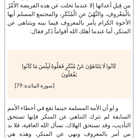
من قِبلِ أعدائها إلا عندما تخلت عن هذه الفريضة الأَمْرُ
بالْمَعْروفِ، والنَّهْيُ عنِ الْمُنْكَرِ، والمجتمع المسلم أيها
الأخوة الكرام يأمر بالمعروف فيما بينه ويتناهى عن
المنكر، أما عندما أهلك الله أقواماً ذَكر فقال:
كَانُوا لَا يَتَنَاهَوْنَ عَنْ مُنْكَرٍ فَعَلُوهُ لَبِئْسَ مَا كَانُوا
يَفْعَلُونَ
[سورة المائدة: 79]
و لو أن الأمة المسلمة حينما تقع في أخطاء الأمم
السابقة لم تترك التناهي عن المنكر فإنها تستحق
التأديب، وقد تستحق الهلاك، نسأل الله العافية، فلا بد
من أمر بالمعروف ونهي عن المنكر، وهذه هي