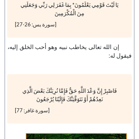
يَا لَيْتَ قَوْمِي يَعْلَمُونَ* بِمَا غَفَرَ لِي رَبِّي وَجَعَلَنِي
مِنَ الْمُكْرَمِينَ
[سورة يس: 26-27]
إن الله تعالى يخاطب نبيه وهو أحب الخلق إليه،
فيقول له:
فَاصْبِرْ إِنَّ وَعْدَ اللَّهِ حَقٌّ فَإِمَّا نُرِيَنَّكَ بَعْضَ الَّذِي
نَعِدُهُمْ أَوْ نَتَوَفَّيَنَّكَ فَإِلَيْنَا يُرْجَعُونَ
[سورة غافر: 77]