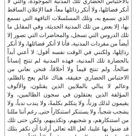
بالاحتباس الحضاري تلك المدنية الموجودة، والتي لا
أنكر فضائلها، ولا أنكر رذائلها معاً، فما الإعلان الساقط
الذي نسمع به، وتلك المسلسلات التافهة التي نسمع
بها، إلا بعض من تلك المدنية الحديثة، وفي المقابل ما
تلك الدروس التي تسجل، والمحاضرات التي تصور إلا
أيضاً من مفردات المدنية، فأنا لا أنكر فضائلها، ولا أنكر
رذائِلها، ولكنني في الوقت نفسه أقول: لا أعني أبداً
بالحضارة تلك المدنية، فهذه المدنية لم تنتج إنساناً
صالحاً، ولم تنتج قيماً ولا أخلاقاً، فنحن نعاني من
الاحتباس الحضاري حقيقة، هناك عالم يعج بالظلم،
وعالم لا يبالي بالملايين الذين يقتلون، والألوف
المؤلفة الذين يعتقلون في سجون الظالمين، ولا
يقيمون لذلك وزناً، ولا يتكلم بكلمةً، ولا يندب ندباً، ولا
يشجب شجباً، ولا يستنكر استنكاراً حتى, رغم أننا مللنا
من استنكارهم، و شجبهم، وتكذيبهم، ولكن حتى تلك
قد ضنوا بها علينا، لعل الله تعالى أرادنا أن نكفر بتلك