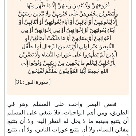
فُرُوجَهُنَّ وَلَا يُبْدِينَ زِينَتَهُنَّ إِلَّا مَا ظَهَرَ مِنْهَا
وَلْيَضْرِبْنَ بِخُمُرِهِنَّ عَلَى جُيُوبِهِنَّ وَلَا يُبْدِينَ زِينَتَهُنَّ
إِلَّا لِبُعُولَتِهِنَّ أَوْ آبَائِهِنَّ أَوْ آبَاءِ بُعُولَتِهِنَّ أَوْ أَبْنَائِهِنَّ أَوْ
أَبْنَاءِ بُعُولَتِهِنَّ أَوْ إِخْوَانِهِنَّ أَوْ بَنِي إِخْوَانِهِنَّ أَوْ بَنِي
أَخَوَاتِهِنَّ أَوْ نِسَائِهِنَّ أَوْ مَا مَلَكَتْ أَيْمَانُهُنَّ أَوِ
التَّابِعِينَ غَيْرِ أُولِي الْإِرْبَةِ مِنَ الرِّجَالِ أَوِ الطِّفْلِ
الَّذِينَ لَمْ يَظْهَرُوا عَلَى عَوْرَاتِ النِّسَاءِ وَلَا يَضْرِبْنَ
بِأَرْجُلِهِنَّ لِيُعْلَمَ مَا يُخْفِينَ مِنْ زِينَتِهِنَّ وَتُوبُوا إِلَى
اللَّهِ جَمِيعًا أَيُّهَا الْمُؤْمِنُونَ لَعَلَّكُمْ تُفْلِحُونَ
[ سورة النور : 31]
فغض البصر واجب على المسلم وهو في
الطريق، ومن أهم الواجبات، فلا ينبغي على المسلم
أن يتتبع بعينيه ما لا يحل له النظر إليه، ولا أن يتتبع
مفاتن النساء، ولا أن يتتبع عورات الناس، ولا أن يتتبع