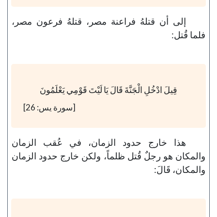
إلى أن قتلهُ فراعنة مصر، قتلهُ فرعون مصر،
فلما قُتل:
قِيلَ ادْخُلِ الْجَنَّةَ قَالَ يَا لَيْتَ قَوْمِي يَعْلَمُونَ
[سورة يس: 26]
هذا خارج حدود الزمان، في عُقب الزمان
والمكان هو رجلٌ قُتل ظلماً، ولكن خارج حدود الزمان
والمكان، قَالَ: