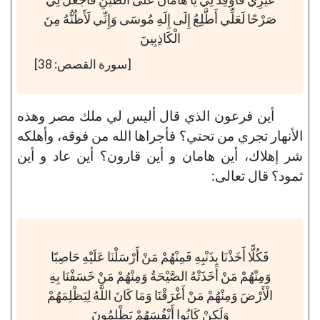
صَرْحًا لَعَلِّي أَطَّلِعُ إِلَى إِلَهِ مُوسَى وَإِنِّي لَأَظُنُّهُ مِنَ
الْكَاذِبِينَ
[سورة القصص: 38]
أين فرعون الذي قال أليس لي ملك مصر وهذه
الأنهار تجري من تحتي؟ فأجراها الله من فوقه، وأهلكه
شر إهلاك، أين هامان و أين قارون؟ أين عاد و أين
ثمود؟ قال تعالى:
فَكُلًّا أَخَذْنَا بِذَنْبِهِ فَمِنْهُمْ مَنْ أَرْسَلْنَا عَلَيْهِ حَاصِبًا
وَمِنْهُمْ مَنْ أَخَذَتْهُ الصَّيْحَةُ وَمِنْهُمْ مَنْ خَسَفْنَا بِهِ
الْأَرْضَ وَمِنْهُمْ مَنْ أَغْرَقْنَا وَمَا كَانَ اللَّهُ لِيَظْلِمَهُمْ
وَلَكِنْ كَانُوا أَنْفُسَهُمْ يَظْلِمُونَ