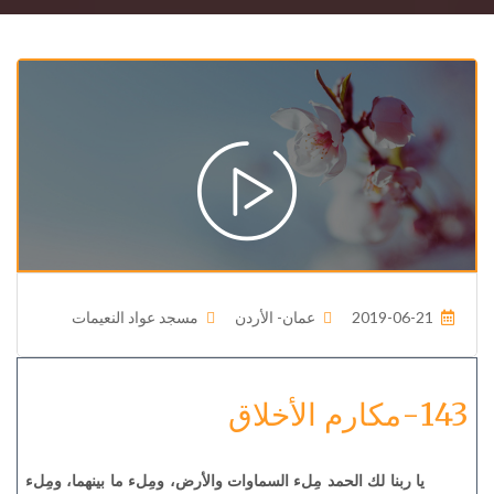
2019-06-21
عمان- الأردن
مسجد عواد النعيمات
143-مكارم الأخلاق
يا ربنا لك الحمد مِلء السماوات والأرض، ومِلء ما بينهما، ومِلء