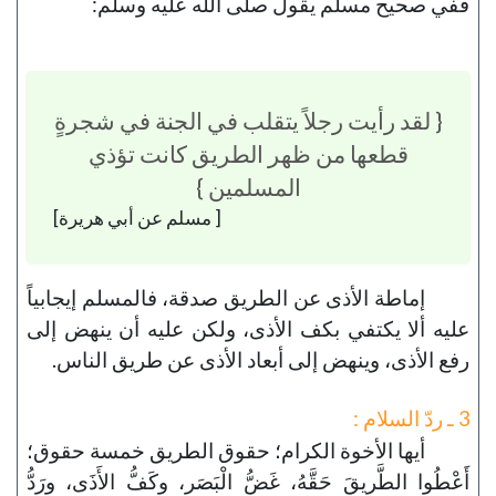
ففي صحيح مسلم يقول صلى الله عليه وسلم:
{ لقد رأيت رجلاً يتقلب في الجنة في شجرةٍ
قطعها من ظهر الطريق كانت تؤذي
المسلمين }
[ مسلم عن أبي هريرة]
إماطة الأذى عن الطريق صدقة، فالمسلم إيجابياً
عليه ألا يكتفي بكف الأذى، ولكن عليه أن ينهض إلى
رفع الأذى، وينهض إلى أبعاد الأذى عن طريق الناس.
3 ـ ردّ السلام :
أيها الأخوة الكرام؛ حقوق الطريق خمسة حقوق؛
أَعْطُوا الطَّريقَ حَقَّهُ، غَضُّ الْبَصَر، وكَفُّ الأَذَى، ورَدُّ