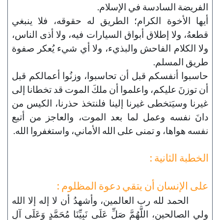
الفريضة السادسة في الإسلام.
أيها الأخوة الكرام؛ الطريق له حقوقه، فلا ينبغي
قطعهُ، ولا إطلاق أبواق السيارات فيه، ولا أذى الناس،
ولا الكلام الفاحش والبذيء، ولا أي شيء يُعكر صفوة
طريق المسلم.
حاسبوا أنفسكم قبل أن تحاسبوا، وزنُوا أعمالكم قبل
أن توزنَ عليكم، واعلموا أن ملكَ الموت قد تخطانا إلى
غيرنا وسيَتخطى غيرنا إلينا فلنتخذ حذرنا، الكيس من
دانَ نفسه وعمل لما بعد الموت، والعاجز من أتبع
نفسه هواها، و تمنى على الله الأماني، واستغفروا الله.
الخطبة الثانية :
على الإنسان أن يتقي دعوة المظلوم :
الحمد لله رب العالمين، وأشهدُ أن لا إله إلا الله
ولي الصالحين، اللَّهُمَّ صَلِّ عَلَى نَبِيِّنَا مُحَمَّدٍ وَعَلَى آلِ