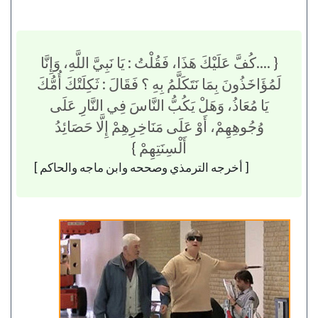
{ ....كُفَّ عَلَيْكَ هَذَا، فَقُلْتُ : يَا نَبِيَّ اللَّهِ، وَإِنَّا
لَمُؤَاخَذُونَ بِمَا نَتَكَلَّمُ بِهِ ؟ فَقَالَ : ثَكِلَتْكَ أُمُّكَ
يَا مُعَاذُ، وَهَلْ يَكُبُّ النَّاسَ فِي النَّارِ عَلَى
وُجُوهِهِمْ، أَوْ عَلَى مَنَاخِرِهِمْ إِلَّا حَصَائِدُ
أَلْسِنَتِهِمْ }
[ أخرجه الترمذي وصححه وابن ماجه والحاكم ]