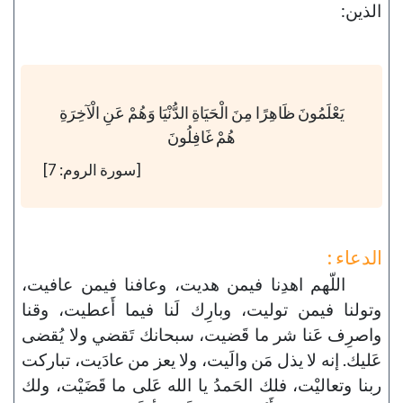
الذين:
يَعْلَمُونَ ظَاهِرًا مِنَ الْحَيَاةِ الدُّنْيَا وَهُمْ عَنِ الْآخِرَةِ
هُمْ غَافِلُونَ
[سورة الروم: 7]
الدعاء :
اللّهم اهدِنا فيمن هديت، وعافنا فيمن عافيت،
وتولنا فيمن توليت، وبارِك لَنا فيما أَعطيت، وقنا
واصرِف عَنا شر ما قَضيت، سبحانك تَقضي ولا يُقضى
عَليك. إنه لا يذل مَن والَيت، ولا يعز من عادَيت، تباركت
ربنا وتعاليْت، فلك الحَمدُ يا الله عَلى ما قَضَيْت، ولك