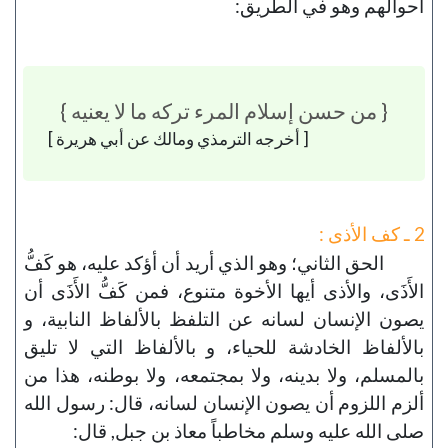
أحوالهم وهو في الطريق:
{ من حسن إسلام المرء تركه ما لا يعنيه }
[ أخرجه الترمذي ومالك عن أبي هريرة ]
2 ـ كف الأذى :
الحق الثاني؛ وهو الذي أريد أن أؤكد عليه، هو كَفُّ
الأَذَى، والأذى أيها الأخوة متنوع، فمن كَفُّ الأَذَى أن
يصون الإنسان لسانه عن التلفظ بالألفاظ النابية، و
بالألفاظ الخادشة للحياء، و بالألفاظ التي لا تليق
بالمسلم، ولا بدينه، ولا بمجتمعه، ولا بوطنه، هذا من
ألزم اللزوم أن يصون الإنسان لسانه، قال: رسول الله
صلى الله عليه وسلم مخاطباً معاذ بن جبل, قال: