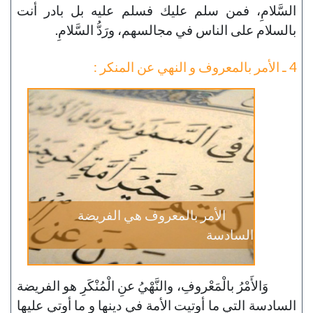
السَّلامِ، فمن سلم عليك فسلم عليه بل بادر أنت
بالسلام على الناس في مجالسهم، ورَدُّ السَّلامِ.
4 ـ الأمر بالمعروف و النهي عن المنكر :
الأمر بالمعروف هي الفريضة
السادسة
وَالأَمْرُ بالْمَعْروفِ، والنَّهْيُ عنِ الْمُنْكَرِ هو الفريضة
السادسة التي ما أوتيت الأمة في دينها و ما أوتي عليها