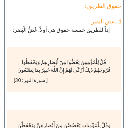
حقوق الطريق :
1 ـ غض البصر :
إذاً للطريق خمسة حقوق هي أولاً: غَضُّ الْبَصَر:
قُلْ لِلْمُؤْمِنِينَ يَغُضُّوا مِنْ أَبْصَارِهِمْ وَيَحْفَظُوا
فُرُوجَهُمْ ذَلِكَ أَزْكَى لَهُمْ إِنَّ اللَّهَ خَبِيرٌ بِمَا يَصْنَعُونَ
[ سورة النور : 30]
وَقُلْ لِلْمُؤْمِنَاتِ يَغْضُضْنَ مِنْ أَبْصَارِهِنَّ وَيَحْفَظْنَ