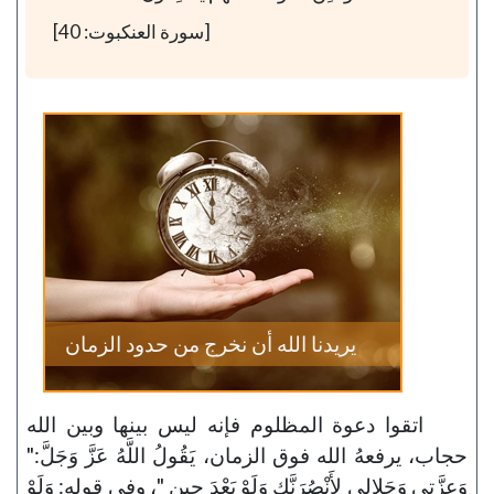
[سورة العنكبوت: 40]
يريدنا الله أن نخرج من حدود الزمان
اتقوا دعوة المظلوم فإنه ليس بينها وبين الله
حجاب، يرفعهُ الله فوق الزمان، يَقُولُ اللَّهُ عَزَّ وَجَلَّ:"
وَعِزَّتِي وَجَلالِي لأَنْصُرَنَّكِ وَلَوْ بَعْدَ حِينٍ "، وفي قوله: وَلَوْ