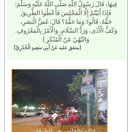
فِيهَا، قَالَ رَسُولُ اللَّهِ صَلَّى اللَّهُ عَلَيْهِ وَسَلَّمَ:
فَإِذَا أَبَيْتُمْ إِلَّا الْمَجْلِسَ فَأَعْطُوا الطَّرِيقَ
حَقَّهُ، قَالُوا: وَمَا حَقُّهُ؟ قَالَ: غَضُّ الْبَصَرِ،
وَكَفُّ الْأَذَى، وَرَدُّ السَّلَامِ، وَالْأَمْرُ بِالْمَعْرُوفِ،
وَالنَّهْيُ عَنْ الْمُنْكَرِ }
[متفق عليه عَنْ أَبِي سَعِيدٍ الْخُدْرِيِّ]
إياكم والجلوس في الطرقات