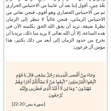
بَعْدَ حِينٍ، أقول إننا بعد أن عانينا من الاحتباس الحراري
ثم من الاحتباس الحضاري وهو أقوى، فنحن نعاني من
الاحتباس الزماني، فنحن غالباً لا ننظر إلى الزمان
نظرةً ضيقة، نريد أن يحق الله الحق بكلمته الآن في
هذه الساعة، إلا أن الله تعالى لا يريد منا ذلك، يريدنا أن
نخرج من حدود الزمان إلى أبعد من ذلك بكثير، هذا
مؤمن آل فرعون:
وَجَاءَ مِنْ أَقْصَى الْمَدِينَةِ رَجُلٌ يَسْعَى قَالَ يَا قَوْمِ
اتَّبِعُوا الْمُرْسَلِينَ * اتَّبِعُوا مَنْ لَا يَسْأَلُكُمْ أَجْرًا وَهُمْ
مُهْتَدُونَ * وَمَا لِيَ لَا أَعْبُدُ الَّذِي فَطَرَنِي وَإِلَيْهِ
تُرْجَعُونَ
[سورة يس: 20-22]