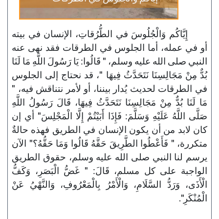
إِيَّاكُم وَالْجُلُوسَ في الطُّرُقاتِ، الإنسان في بيته
أو في عمله، أما الجلوس في الطرقات فقد نهى عنه
النبي صلى الله عليه وسلم، " قَالُوا: يَا رَسُولَ اللَّهِ مَا لَنَا
بُدٌّ مِنْ مَجَالِسِنَا نَتَحَدَّثُ فِيهَا "، قد نحتاج إلى الجلوس
في الطرقات لحديث يُدار بيننا، أو لأمر نتناقش فيه، "
مَا لَنَا بُدٌّ مِنْ مَجَالِسِنَا نَتَحَدَّثُ فِيهَا، قَالَ رَسُولُ اللَّهِ
صَلَّى اللَّهُ عَلَيْهِ وَسَلَّمَ: فَإِذَا أَبَيْتُمْ إِلَّا الْمَجْلِسَ" أي إن
كان لابد من أن يكون الإنسان في الطريق فهذه حالةٌ
متكررة، " فَأَعْطُوا الطَّرِيقَ حَقَّهُ قَالُوا وَمَا حَقُّهُ؟" الآن
يرسم لنا النبي صلى الله عليه وسلم، حقوق الطريق
الواجبة على كل مسلم، قَالَ: " غَضُّ الْبَصَرِ، وَكَفُّ
الْأَذَى، وَرَدُّ السَّلَامِ، وَالْأَمْرُ بِالْمَعْرُوفِ، وَالنَّهْيُ عَنْ
الْمُنْكَرِ".