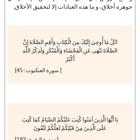
جوهره أخلاق، و ما هذه العبادات إلا لتحقيق الأخلاق.
اتْلُ مَا أُوحِيَ إِلَيْكَ مِنَ الْكِتَابِ وَأَقِمِ الصَّلَاةَ إِنَّ
الصَّلَاةَ تَنْهَى عَنِ الْفَحْشَاءِ وَالْمُنْكَرِ وَلَذِكْرُ اللَّهِ
أَكْبَرُ
[ سورة العنكبوت : 45]
يَا أَيُّهَا الَّذِينَ آمَنُوا كُتِبَ عَلَيْكُمُ الصِّيَامُ كَمَا كُتِبَ
عَلَى الَّذِينَ مِنْ قَبْلِكُمْ لَعَلَّكُمْ تَتَّقُونَ
[ سورة البقرة : 183]