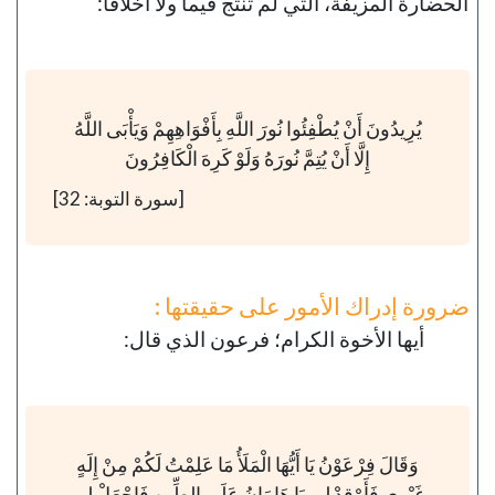
الحضارة المزيفة، التي لم تنتج قيماً ولا أخلاقاً:
يُرِيدُونَ أَنْ يُطْفِئُوا نُورَ اللَّهِ بِأَفْوَاهِهِمْ وَيَأْبَى اللَّهُ
إِلَّا أَنْ يُتِمَّ نُورَهُ وَلَوْ كَرِهَ الْكَافِرُونَ
[سورة التوبة: 32]
ضرورة إدراك الأمور على حقيقتها :
أيها الأخوة الكرام؛ فرعون الذي قال:
وَقَالَ فِرْعَوْنُ يَا أَيُّهَا الْمَلَأُ مَا عَلِمْتُ لَكُمْ مِنْ إِلَهٍ
غَيْرِي فَأَوْقِدْ لِي يَا هَامَانُ عَلَى الطِّينِ فَاجْعَلْ لِي