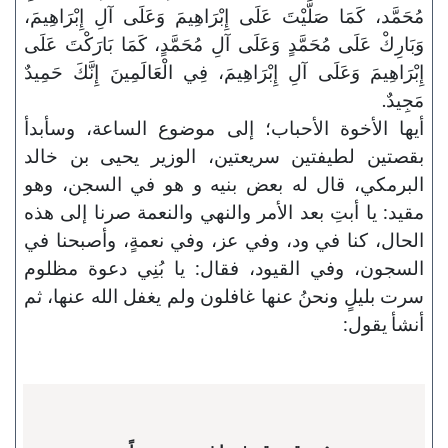
مُحَمَّد، كَمَا صَلَّيْتَ عَلَى إِبْرَاهِيمَ وَعَلَى آلِ إِبْرَاهِيمَ،
وَبَارِكْ عَلَى مُحَمَّدٍ وَعَلَى آلِ مُحَمَّدٍ، كَمَا بَارَكْتَ عَلَى
إِبْرَاهِيمَ وَعَلَى آلِ إِبْرَاهِيمَ، فِي الْعَالَمِينَ إِنَّكَ حَمِيدٌ
مَجِيدٌ.
أيها الأخوة الأحباب؛ إلى موضوع الساعة، وسأبدأ
بقصتين لطيفتين سريعتين، الوزير يحيى بن خالد
البرمكي، قال له بعض بنيه و هو في السجن، وهو
مقيد: يا أبتِ بعد الأمر والنهي والنعمة صرنا إلى هذه
الحال، كنا في ود، وفي عز، وفي نعمةٍ، وأصبحنا في
السجون، وفي القيود، فقال: يا بُنِي دعوة مظلوم
سرت بليلٍ ونحنُ عنها غافلون ولم يغفل الله عنها، ثم
أنشأ يقول: