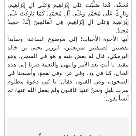
مُحَمَّد، كَمَا صَلَّيْتَ عَلَى إِبْرَاهِيمَ وَعَلَى آلِ إِبْرَاهِيمَ،
وَبَارِكْ عَلَى مُحَمَّدٍ وَعَلَى آلِ مُحَمَّدٍ، كَمَا بَارَكْتَ عَلَى
إِبْرَاهِيمَ وَعَلَى آلِ إِبْرَاهِيمَ، فِي الْعَالَمِينَ إِنَّكَ حَمِيدٌ
مَجِيدٌ.
أيها الأخوة الأحباب؛ إلى موضوع الساعة، وسأبدأ
بقصتين لطيفتين سريعتين، الوزير يحيى بن خالد
البرمكي، قال له بعض بنيه و هو في السجن، وهو
مقيد: يا أبتِ بعد الأمر والنهي والنعمة صرنا إلى هذه
الحال، كنا في ود، وفي عز، وفي نعمةٍ، وأصبحنا في
السجون، وفي القيود، فقال: يا بُنِي دعوة مظلوم
سرت بليلٍ ونحنُ عنها غافلون ولم يغفل الله عنها، ثم
أنشأ يقول: