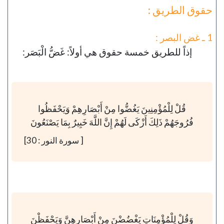
حقوق الطريق :
1 ـ غض البصر :
إذاً للطريق خمسة حقوق هي أولاً: غَضُّ الْبَصَر:
قُلْ لِلْمُؤْمِنِينَ يَغُضُّوا مِنْ أَبْصَارِهِمْ وَيَحْفَظُوا
فُرُوجَهُمْ ذَلِكَ أَزْكَى لَهُمْ إِنَّ اللَّهَ خَبِيرٌ بِمَا يَصْنَعُونَ
[ سورة النور : 30]
وَقُلْ لِلْمُؤْمِنَاتِ يَغْضُضْنَ مِنْ أَبْصَارِهِنَّ وَيَحْفَظْنَ