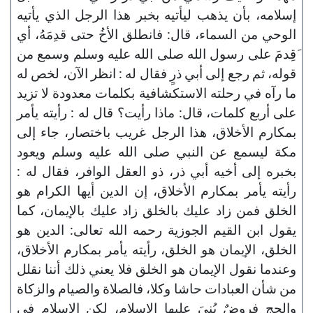
إسلامه، بأن يذهب ليأتيه بخبر هذا الرجل الذي يأتيه
الوحي من السماء، قال: فانطلق الأخُ حتى قدِمَهُ، أي
َقِدمَ على رسول الله صلى الله عليه وسلم وسمع من
قوله، ثم رجع إلى أبي ذرٍ فقال له : انظر الآن، لخص له
ما رآه في رحلته الاستكشافية بكلمات معدودة لا تزيد
على أربع كلمات، قال: ماذا رأيت؟ قال له : رأيته يأمر
بمكارم الأخلاق، هذا الرجل غريب باختصار، جاء إلى
مكة ليسمع عن النبي صلى الله عليه وسلم ويعود
بخبره إلى أخيه أبي ذر، ذو العقل الوافر، فقال له :
رأيته يأمر بمكارم الأخلاق، إن الدين أيها الكرام هو
الخلق فمن زاد عليك بالخلق زاد عليك بالإيمان، كما
يقول ابن القيم الجوزية رحمه الله تعالى: الدين هو
الخلق، الإيمان هو الخلق، رأيته يأمر بمكارم الأخلاق،
وعندما نقول الإيمان هو الخلق فلا يعني ذلك أننا نقلل
من شأن العبادات حاشا وكلا، فالصلاة والصيام والزكاة
والحج فروضٌ بُنيَ عليها الإسلام، لكن الإسلام في