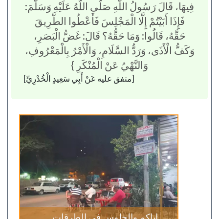
فِيهَا، قَالَ رَسُولُ اللَّهِ صَلَّى اللَّهُ عَلَيْهِ وَسَلَّمَ:
فَإِذَا أَبَيْتُمْ إِلَّا الْمَجْلِسَ فَأَعْطُوا الطَّرِيقَ
حَقَّهُ، قَالُوا: وَمَا حَقُّهُ؟ قَالَ: غَضُّ الْبَصَرِ،
وَكَفُّ الْأَذَى، وَرَدُّ السَّلَامِ، وَالْأَمْرُ بِالْمَعْرُوفِ،
وَالنَّهْيُ عَنْ الْمُنْكَرِ }
[متفق عليه عَنْ أَبِي سَعِيدٍ الْخُدْرِيِّ]
إياكم والجلوس في الطرقات