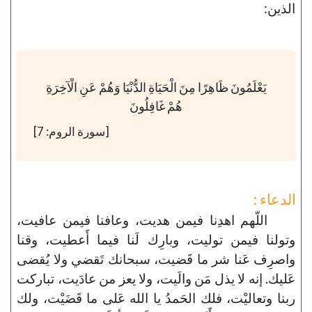
الذين:
يَعْلَمُونَ ظَاهِرًا مِنَ الْحَيَاةِ الدُّنْيَا وَهُمْ عَنِ الْآخِرَةِ
هُمْ غَافِلُونَ
[سورة الروم: 7]
الدعاء :
اللّهم اهدِنا فيمن هديت، وعافنا فيمن عافيت،
وتولنا فيمن توليت، وبارِك لَنا فيما أَعطيت، وقنا
واصرِف عَنا شر ما قَضيت، سبحانك تَقضي ولا يُقضى
عَليك. إنه لا يذل مَن والَيت، ولا يعز من عادَيت، تباركت
ربنا وتعاليْت، فلك الحَمدُ يا الله عَلى ما قَضَيْت، ولك