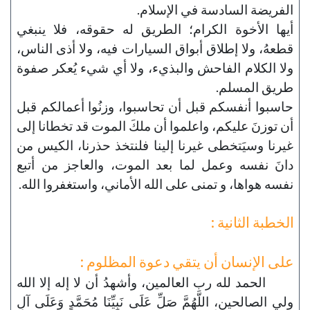
الفريضة السادسة في الإسلام.
أيها الأخوة الكرام؛ الطريق له حقوقه، فلا ينبغي
قطعهُ، ولا إطلاق أبواق السيارات فيه، ولا أذى الناس،
ولا الكلام الفاحش والبذيء، ولا أي شيء يُعكر صفوة
طريق المسلم.
حاسبوا أنفسكم قبل أن تحاسبوا، وزنُوا أعمالكم قبل
أن توزنَ عليكم، واعلموا أن ملكَ الموت قد تخطانا إلى
غيرنا وسيَتخطى غيرنا إلينا فلنتخذ حذرنا، الكيس من
دانَ نفسه وعمل لما بعد الموت، والعاجز من أتبع
نفسه هواها، و تمنى على الله الأماني، واستغفروا الله.
الخطبة الثانية :
على الإنسان أن يتقي دعوة المظلوم :
الحمد لله رب العالمين، وأشهدُ أن لا إله إلا الله
ولي الصالحين، اللَّهُمَّ صَلِّ عَلَى نَبِيِّنَا مُحَمَّدٍ وَعَلَى آلِ