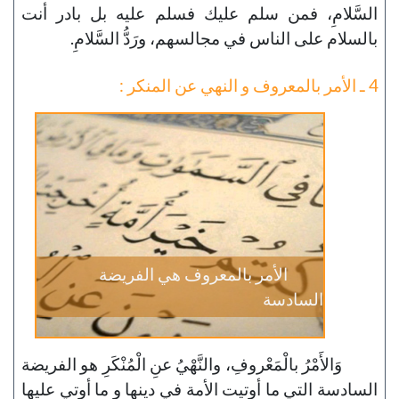
السَّلامِ، فمن سلم عليك فسلم عليه بل بادر أنت
بالسلام على الناس في مجالسهم، ورَدُّ السَّلامِ.
4 ـ الأمر بالمعروف و النهي عن المنكر :
الأمر بالمعروف هي الفريضة
السادسة
وَالأَمْرُ بالْمَعْروفِ، والنَّهْيُ عنِ الْمُنْكَرِ هو الفريضة
السادسة التي ما أوتيت الأمة في دينها و ما أوتي عليها