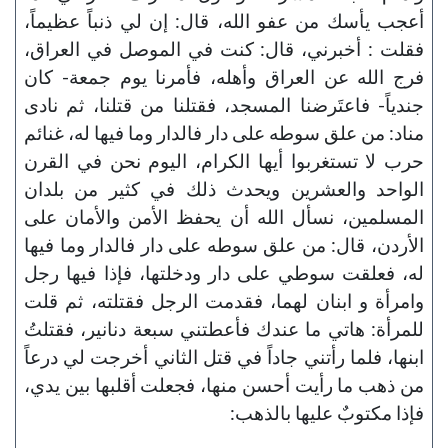
أعجب يأسك من عفو الله، قال: إن لي ذنباً عظيماً،
فقلت : أخبرني، قال: كنت في الموصل في العراق،
فرج الله عن العراق وأهله، فأمرنا يوم جمعة- كان
جندياً- فاعتَرضنا المسجد، فقتلنا من قتلنا، ثم نادى
مناد: من علق سوطه على دار فالدار وما فيها له، غنائم
حرب لا تستغربوا أيها الكرام، اليوم نحن في القرن
الواحد والعشرين ويحدث ذلك في كثير من بلدان
المسلمين، نسأل الله أن يحفظ الأمن والأمان على
الأردن، قال: من علق سوطه على دار فالدار وما فيها
له، فعلقت سوطي على دار ودخلتها، فإذا فيها رجل
وامرأة و ابنان لهما، فقدمت الرجل فقتلته، ثم قلت
للمرأة: هاتي ما عندك فأعطتني سبعة دنانير، فقتلتُ
ابنها، فلما رأتني جاداً في قتل الثاني أخرجت لي درعاً
من ذهب ما رأيت أحسن منها، فجعلت أقلبها بين يدي،
فإذا مكتوبٌ عليها بالذهب: