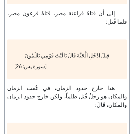
إلى أن قتلهُ فراعنة مصر، قتلهُ فرعون مصر،
فلما قُتل:
قِيلَ ادْخُلِ الْجَنَّةَ قَالَ يَا لَيْتَ قَوْمِي يَعْلَمُونَ
[سورة يس: 26]
هذا خارج حدود الزمان، في عُقب الزمان
والمكان هو رجلٌ قُتل ظلماً، ولكن خارج حدود الزمان
والمكان، قَالَ: