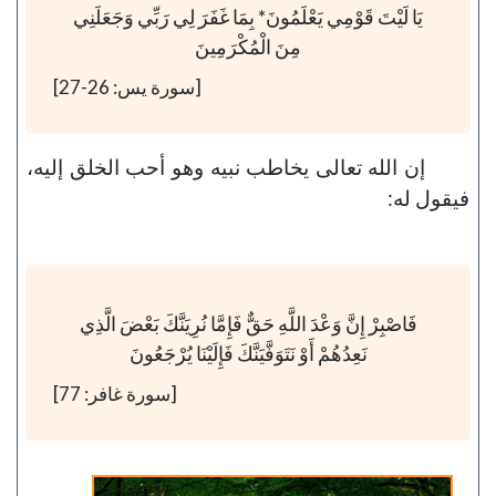
يَا لَيْتَ قَوْمِي يَعْلَمُونَ* بِمَا غَفَرَ لِي رَبِّي وَجَعَلَنِي
مِنَ الْمُكْرَمِينَ
[سورة يس: 26-27]
إن الله تعالى يخاطب نبيه وهو أحب الخلق إليه،
فيقول له:
فَاصْبِرْ إِنَّ وَعْدَ اللَّهِ حَقٌّ فَإِمَّا نُرِيَنَّكَ بَعْضَ الَّذِي
نَعِدُهُمْ أَوْ نَتَوَفَّيَنَّكَ فَإِلَيْنَا يُرْجَعُونَ
[سورة غافر: 77]