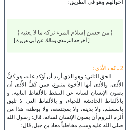
أحوالهم وهو في الطريق:
{ من حسن إسلام المرء تركه ما لا يعنيه }
[ أخرجه الترمذي ومالك عن أبي هريرة ]
2 ـ كف الأذى :
الحق الثاني؛ وهو الذي أريد أن أؤكد عليه، هو كَفُّ
الأَذَى، والأذى أيها الأخوة متنوع، فمن كَفُّ الأَذَى أن
يصون الإنسان لسانه عن التلفظ بالألفاظ النابية، و
بالألفاظ الخادشة للحياء، و بالألفاظ التي لا تليق
بالمسلم، ولا بدينه، ولا بمجتمعه، ولا بوطنه، هذا من
ألزم اللزوم أن يصون الإنسان لسانه، قال: رسول الله
صلى الله عليه وسلم مخاطباً معاذ بن جبل, قال: