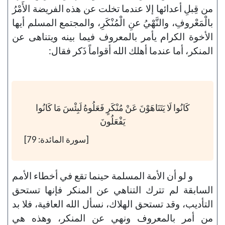
من قِبلِ أعدائها إلا عندما تخلت عن هذه الفريضة الأَمْرُ
بالْمَعْروفِ، والنَّهْيُ عنِ الْمُنْكَرِ، والمجتمع المسلم أيها
الأخوة الكرام يأمر بالمعروف فيما بينه ويتناهى عن
المنكر، أما عندما أهلك الله أقواماً ذَكر فقال:
كَانُوا لَا يَتَنَاهَوْنَ عَنْ مُنْكَرٍ فَعَلُوهُ لَبِئْسَ مَا كَانُوا
يَفْعَلُونَ
[سورة المائدة: 79]
و لو أن الأمة المسلمة حينما تقع في أخطاء الأمم
السابقة لم تترك التناهي عن المنكر فإنها تستحق
التأديب، وقد تستحق الهلاك، نسأل الله العافية، فلا بد
من أمر بالمعروف ونهي عن المنكر، وهذه هي