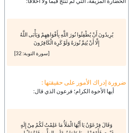
الحضارة المزيفة، التي لم تنتج قيماً ولا أخلاقاً:
يُرِيدُونَ أَنْ يُطْفِئُوا نُورَ اللَّهِ بِأَفْوَاهِهِمْ وَيَأْبَى اللَّهُ
إِلَّا أَنْ يُتِمَّ نُورَهُ وَلَوْ كَرِهَ الْكَافِرُونَ
[سورة التوبة: 32]
ضرورة إدراك الأمور على حقيقتها :
أيها الأخوة الكرام؛ فرعون الذي قال:
وَقَالَ فِرْعَوْنُ يَا أَيُّهَا الْمَلَأُ مَا عَلِمْتُ لَكُمْ مِنْ إِلَهٍ
غَيْرِي فَأَوْقِدْ لِي يَا هَامَانُ عَلَى الطِّينِ فَاجْعَلْ لِي