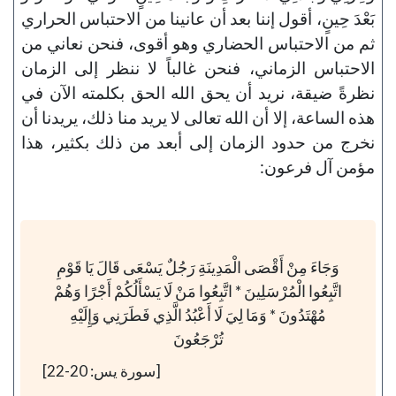
بَعْدَ حِينٍ، أقول إننا بعد أن عانينا من الاحتباس الحراري
ثم من الاحتباس الحضاري وهو أقوى، فنحن نعاني من
الاحتباس الزماني، فنحن غالباً لا ننظر إلى الزمان
نظرةً ضيقة، نريد أن يحق الله الحق بكلمته الآن في
هذه الساعة، إلا أن الله تعالى لا يريد منا ذلك، يريدنا أن
نخرج من حدود الزمان إلى أبعد من ذلك بكثير، هذا
مؤمن آل فرعون:
وَجَاءَ مِنْ أَقْصَى الْمَدِينَةِ رَجُلٌ يَسْعَى قَالَ يَا قَوْمِ
اتَّبِعُوا الْمُرْسَلِينَ * اتَّبِعُوا مَنْ لَا يَسْأَلُكُمْ أَجْرًا وَهُمْ
مُهْتَدُونَ * وَمَا لِيَ لَا أَعْبُدُ الَّذِي فَطَرَنِي وَإِلَيْهِ
تُرْجَعُونَ
[سورة يس: 20-22]