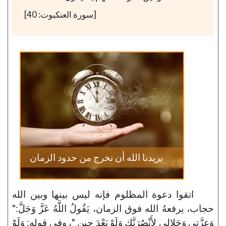
[سورة العنكبوت: 40]
يريدنا الله أن نخرج من حدود الزمان
اتقوا دعوة المظلوم فإنه ليس بينها وبين الله
حجاب، يرفعهُ الله فوق الزمان، يَقُولُ اللَّهُ عَزَّ وَجَلَّ:"
وَعِزَّتِي وَجَلالِي لأَنْصُرَنَّكِ وَلَوْ بَعْدَ حِينٍ "، وفي قوله: وَلَوْ