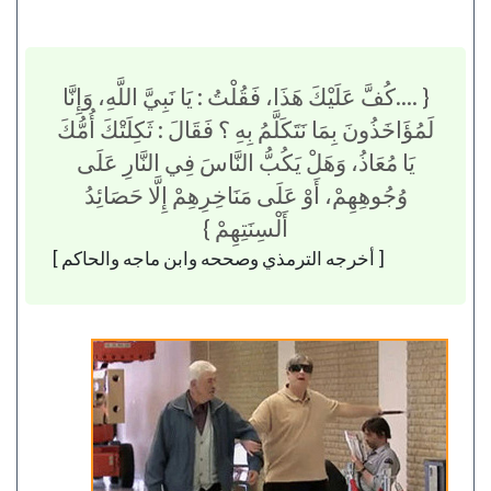
{ ....كُفَّ عَلَيْكَ هَذَا، فَقُلْتُ : يَا نَبِيَّ اللَّهِ، وَإِنَّا
لَمُؤَاخَذُونَ بِمَا نَتَكَلَّمُ بِهِ ؟ فَقَالَ : ثَكِلَتْكَ أُمُّكَ
يَا مُعَاذُ، وَهَلْ يَكُبُّ النَّاسَ فِي النَّارِ عَلَى
وُجُوهِهِمْ، أَوْ عَلَى مَنَاخِرِهِمْ إِلَّا حَصَائِدُ
أَلْسِنَتِهِمْ }
[ أخرجه الترمذي وصححه وابن ماجه والحاكم ]