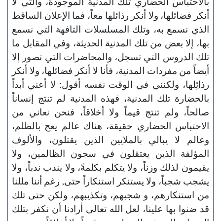
بالاحتباس الحضاري تلك المدنية الموجودة، والتي لا
أنكر فضائلها، ولا أنكر رذائلها معاً، فما الإعلان الساقط
الذي نسمع به، وتلك المسلسلات التافهة التي نسمع
بها، إلا بعض من تلك المدنية الحديثة، وفي المقابل ما
تلك الدروس التي تسجل، والمحاضرات التي تصور إلا
أيضاً من مفردات المدنية، فأنا لا أنكر فضائلها، ولا أنكر
رذائِلها، ولكنني في الوقت نفسه أقول: لا أعني أبداً
بالحضارة تلك المدنية، فهذه المدنية لم تنتج إنساناً
صالحاً، ولم تنتج قيماً ولا أخلاقاً، فنحن نعاني من
الاحتباس الحضاري حقيقة، هناك عالم يعج بالظلم،
وعالم لا يبالي بالملايين الذين يقتلون، والألوف
المؤلفة الذين يعتقلون في سجون الظالمين، ولا
يقيمون لذلك وزناً، ولا يتكلم بكلمةً، ولا يندب ندباً، ولا
يشجب شجباً، ولا يستنكر استنكاراً حتى, رغم أننا مللنا
من استنكارهم، و شجبهم، وتكذيبهم، ولكن حتى تلك
قد ضنوا بها علينا، لعل الله تعالى أرادنا أن نكفر بتلك