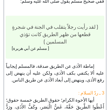
ففي صحيح مسلم يقول صلى الله عليه وسلم:
{ لقد رأيت رجلاً يتقلب في الجنة في شجرةٍ
قطعها من ظهر الطريق كانت تؤذي
المسلمين }
[ مسلم عن أبي هريرة]
إماطة الأذى عن الطريق صدقة، فالمسلم إيجابياً
عليه ألا يكتفي بكف الأذى، ولكن عليه أن ينهض إلى
رفع الأذى، وينهض إلى أبعاد الأذى عن طريق الناس.
3 ـ ردّ السلام :
أيها الأخوة الكرام؛ حقوق الطريق خمسة حقوق؛
أَعْطُوا الطَّريقَ حَقَّهُ، غَضُّ الْبَصَر، وكَفُّ الأَذَى، ورَدُّ