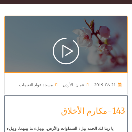
2019-06-21
عمان- الأردن
مسجد عواد النعيمات
143-مكارم الأخلاق
يا ربنا لك الحمد مِلء السماوات والأرض، ومِلء ما بينهما، ومِلء