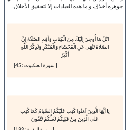
جوهره أخلاق، و ما هذه العبادات إلا لتحقيق الأخلاق.
اتْلُ مَا أُوحِيَ إِلَيْكَ مِنَ الْكِتَابِ وَأَقِمِ الصَّلَاةَ إِنَّ
الصَّلَاةَ تَنْهَى عَنِ الْفَحْشَاءِ وَالْمُنْكَرِ وَلَذِكْرُ اللَّهِ
أَكْبَرُ
[ سورة العنكبوت : 45]
يَا أَيُّهَا الَّذِينَ آمَنُوا كُتِبَ عَلَيْكُمُ الصِّيَامُ كَمَا كُتِبَ
عَلَى الَّذِينَ مِنْ قَبْلِكُمْ لَعَلَّكُمْ تَتَّقُونَ
[ سورة البقرة : 183]