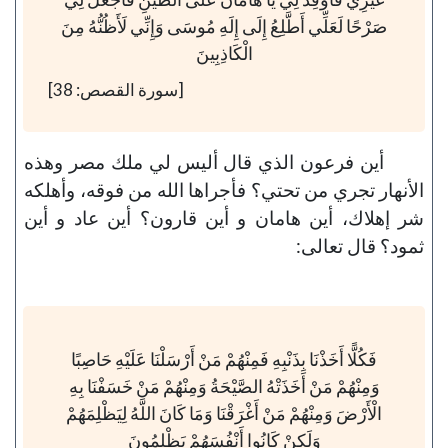
صَرْحًا لَعَلِّي أَطَّلِعُ إِلَى إِلَهِ مُوسَى وَإِنِّي لَأَظُنُّهُ مِنَ
الْكَاذِبِينَ
[سورة القصص: 38]
أين فرعون الذي قال أليس لي ملك مصر وهذه
الأنهار تجري من تحتي؟ فأجراها الله من فوقه، وأهلكه
شر إهلاك، أين هامان و أين قارون؟ أين عاد و أين
ثمود؟ قال تعالى:
فَكُلًّا أَخَذْنَا بِذَنْبِهِ فَمِنْهُمْ مَنْ أَرْسَلْنَا عَلَيْهِ حَاصِبًا
وَمِنْهُمْ مَنْ أَخَذَتْهُ الصَّيْحَةُ وَمِنْهُمْ مَنْ خَسَفْنَا بِهِ
الْأَرْضَ وَمِنْهُمْ مَنْ أَغْرَقْنَا وَمَا كَانَ اللَّهُ لِيَظْلِمَهُمْ
وَلَكِنْ كَانُوا أَنْفُسَهُمْ يَظْلِمُونَ