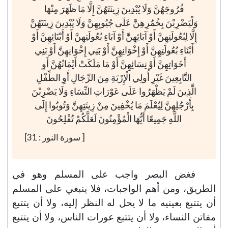
فُرُوجَهُنَّ وَلَا يُبْدِينَ زِينَتَهُنَّ إِلَّا مَا ظَهَرَ مِنْهَا
وَلْيَضْرِبْنَ بِخُمُرِهِنَّ عَلَى جُيُوبِهِنَّ وَلَا يُبْدِينَ زِينَتَهُنَّ
إِلَّا لِبُعُولَتِهِنَّ أَوْ آبَائِهِنَّ أَوْ آبَاءِ بُعُولَتِهِنَّ أَوْ أَبْنَائِهِنَّ أَوْ
أَبْنَاءِ بُعُولَتِهِنَّ أَوْ إِخْوَانِهِنَّ أَوْ بَنِي إِخْوَانِهِنَّ أَوْ بَنِي
أَخَوَاتِهِنَّ أَوْ نِسَائِهِنَّ أَوْ مَا مَلَكَتْ أَيْمَانُهُنَّ أَوِ
التَّابِعِينَ غَيْرِ أُولِي الْإِرْبَةِ مِنَ الرِّجَالِ أَوِ الطِّفْلِ
الَّذِينَ لَمْ يَظْهَرُوا عَلَى عَوْرَاتِ النِّسَاءِ وَلَا يَضْرِبْنَ
بِأَرْجُلِهِنَّ لِيُعْلَمَ مَا يُخْفِينَ مِنْ زِينَتِهِنَّ وَتُوبُوا إِلَى
اللَّهِ جَمِيعًا أَيُّهَا الْمُؤْمِنُونَ لَعَلَّكُمْ تُفْلِحُونَ
[ سورة النور : 31]
فغض البصر واجب على المسلم وهو في
الطريق، ومن أهم الواجبات، فلا ينبغي على المسلم
أن يتتبع بعينيه ما لا يحل له النظر إليه، ولا أن يتتبع
مفاتن النساء، ولا أن يتتبع عورات الناس، ولا أن يتتبع