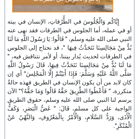
إِيَّاكُم وَالْجُلُوسَ في الطُّرُقاتِ، الإنسان في بيته
أو في عمله، أما الجلوس في الطرقات فقد نهى عنه
النبي صلى الله عليه وسلم، " قَالُوا: يَا رَسُولَ اللَّهِ مَا لَنَا
بُدٌّ مِنْ مَجَالِسِنَا نَتَحَدَّثُ فِيهَا "، قد نحتاج إلى الجلوس
في الطرقات لحديث يُدار بيننا، أو لأمر نتناقش فيه، "
مَا لَنَا بُدٌّ مِنْ مَجَالِسِنَا نَتَحَدَّثُ فِيهَا، قَالَ رَسُولُ اللَّهِ
صَلَّى اللَّهُ عَلَيْهِ وَسَلَّمَ: فَإِذَا أَبَيْتُمْ إِلَّا الْمَجْلِسَ" أي إن
كان لابد من أن يكون الإنسان في الطريق فهذه حالةٌ
متكررة، " فَأَعْطُوا الطَّرِيقَ حَقَّهُ قَالُوا وَمَا حَقُّهُ؟" الآن
يرسم لنا النبي صلى الله عليه وسلم، حقوق الطريق
الواجبة على كل مسلم، قَالَ: " غَضُّ الْبَصَرِ، وَكَفُّ
الْأَذَى، وَرَدُّ السَّلَامِ، وَالْأَمْرُ بِالْمَعْرُوفِ، وَالنَّهْيُ عَنْ
الْمُنْكَرِ".