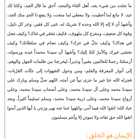
ما شئت من شيء بعد، أهل الثناء والمجد، أحق ما قال العبد، وكلنا لك
عبد، لا مانع لما أعطيت، ولا معطي لما منعت، ولا ينفع ذا الجدِ منك الجد،
وأشهدُ أن لا إله إلا الله وحده لا شريك له، غنى كل فقير، وعز كل ذليل،
وقوة كل ضعيف، ومفزع كل ملهوف، فكيف نفتقر في غناك؟ وكيف نضل
في هداك؟ وكيف نذلُ في عزك؟ وكيف نضام في سلطانك؟ وكيف
نخشى غيرك والأمرُ كلهُ إليك؟ وأشهدُ أن سيدنا محمداً عبده ورسوله،
أرسلتهُ رحمةً للعالمين بشيراً ونذيراً، ليخرجنا من ظلمات الجهل والوهم،
إلى أنوار المعرفة والعلم، ومن وحول الشهوات إلى جنّات القرُبات،
فجزاه الله عنا خير ما جزى نبياً عن أمته، اللهم صلّ وسلم وبارك على
سيدنا محمد وعلى آل سيدنا محمد، وعلى أصحاب سيدنا محمد، وعلى
أزواج سيدنا محمد، وعلى ذرية سيدنا محمد، وسلم تسليماً كثيراً، وبعد
عباد الله؛ اتقوا الله فيما أمر، وانتَهوا عما عنه نهى وزجر, يا أيها الذين آمنوا
اتقوا الله حق تقاته ولا تموتن إلا وأنتم مسلمون.
الإيمان هو الخلق :