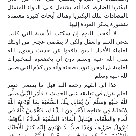
البكتريا الضارة، كما أنه يشتمل على الدواء المتمثل
بالمضادات لتلك البكتريا وهناك أبحاث كثيرة معتمدة
منشورة يمكن العودة إليها.
لا أعجب اليوم إن سكتت الألسنة التي كانت
تدعي العلم والعقل ولكن لا ينقضي عجبي من أولئك
العلماء الأفذاذ الذين دافعوا عن حديث رسول الله
صلى الله عليه وسلم دون أن يخضعوه للمختبرات
العلمية بل لمجرد ثبوت صحته وأنه من كلام النبي صلى
الله عليه وسلم
هذا ابن القيم رحمه الله قبل ما يسمى عصر
العلم يقول في تعليقه على الحديث: ( فَأَمَرَ النَّبِيُّ صَلَّى
اللَّهُ عَلَيْهِ وَسَلَّمَ أَنْ يُقَابِلَ تِلْكَ السُّمِّيَّةَ بِمَا أَوْدَعَهُ اللَّهُ
سُبْحَانَهُ فِي جَنَاحِهِ الْآخَرِ مِنَ الشِّفَاءِ، فَيُغْمَسُ كُلُّهُ فِي
الْمَاءِ وَالطَّعَامِ، فَيُقَابِلُ الْمَادَّةَ السُّمِّيَّةَ الْمَادَّةُ النَّافِعَةُ،
فَيَزُولُ ضَرَرُهَا، وَهَذَا طِبٌّ لَا يَهْتَدِي إِلَيْهِ كِبَارُ الْأَطِبَّاءِ
وَأَئِمَّتُهُمْ، بَلْ هُوَ خَارِجٌ مِنْ مِشْكَاةِ النُّبُوَّةِ، وَمَعَ هَذَا