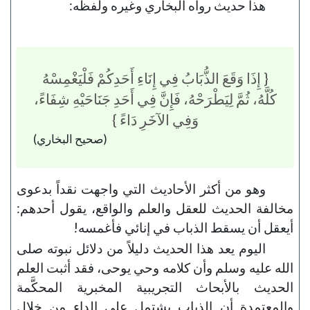
هذا حديث رواه البخاري وغيره ولفظه:
{ إِذَا وَقَعَ الذُّبَابُ فِي إِنَاءِ أَحَدِكُمْ فَلْيَغْمِسْهُ
كُلَّهُ، ثُمَّ لِيَطْرَحْهُ، فَإِنَّ فِي أَحَدِ جَنَاحَيْهِ شِفَاءً،
وَفِي الآخَرِ دَاءً }
(صحيح البخاري)
وهو من أكثر الأحاديث التي واجهت نقداً بدعوى
مخالفة الحديث للعقل والعلم والواقع، يقول أحدهم:
أيعقل أن يسقط الذباب في إنائي فأغمسه!
اليوم يعد هذا الحديث دليلاً من دلائل نبوته صلى
الله عليه وسلم وأن كلامه وحي يوحى، فقد أثبت العلم
الحديث بالأبحاث التجريبية المخبرية المحكَّمة
والمعتمدة أن الذباب يشتمل على الداء من خلال