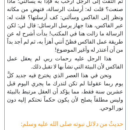
ثم التفت إلى الرجل أرحب به فإذا به يسألني: ماذا
صنعت؟ قلت له: أرسلت الرسالة، فنهض من مكانه
ونظر إلى الفاكس وسألني: كف أرسلتها؟ قلت له:
عبر الفاكس، هذا جهاز يرسل الرسائل: قال لي: لكن
الرسالة ما زالت هنا في المكتب! بدأت أشرح له عن
طريقة عمل الفاكس فظنّ أنني أهزأ به، ثم لم أجد بداً
من أن أعتذر له وأغير الموضوع!
هذا الرجل عليه رحمات ربي لم يعقل عمل
الفاكس لأن البيئة التي نشأ بها لا تقبل ذلك.
ونحن في هذا العصر الذي يخترع فيه جديد كلَّ
يوم ربما عقولنا لم تكن لتدرك ما يجري اليوم قبل
عشرين سنة فقط، مما يؤكد أن العقل مرتبط بالبيئة
وليس مطلقاً يصلح لأن يكون حكماً نحتكم إليه دون
نور الوحي.
حديثٌ من دلائل نبوته صلى الله عليه وسلم: