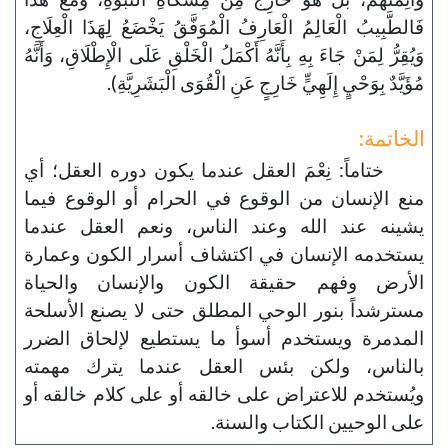
فَالطَّبِيبُ الْعَالِمُ الْعَارِفُ الْمُوَفَّقُ يَخْضَعُ لِهَذَا الْعِلَاجِ،
وَيُقِرُّ لِمَنْ جَاءَ بِهِ بِأَنَّهُ أَكْمَلُ الْخَلْقِ عَلَى الْإِطْلَاقِ، وَأَنَّهُ
مُؤَيَّدٌ بِوَحْيٍ إِلَهِيٍّ خَارِجٍ عَنِ الْقُوَى الْبَشَرِيَّةِ).
الخاتمة:
ختاماً: نِعْمَ العقل عندما يكون دوره العقل؛ أي
منع الإنسان من الوقوع في الحرام أو الوقوع فيما
يشينه عند الله وعند الناس، ونعم العقل عندما
يستخدمه الإنسان في اكتشاف أسرار الكون وعمارة
الأرض وفهم حقيقة الكون والإنسان والحياة
مسترشداً بنور الوحي المطلق حتى لا يصنع الأسلحة
المدمرة ويستخدم أسوأ ما يستطيع لإلحاق الضرر
بالناس، ولكن بئس العقل عندما يترك مهمته
ويُستخدم للاعتراض على خالقه أو على كلام خالقه أو
على الوحيين الكتاب والسنة.