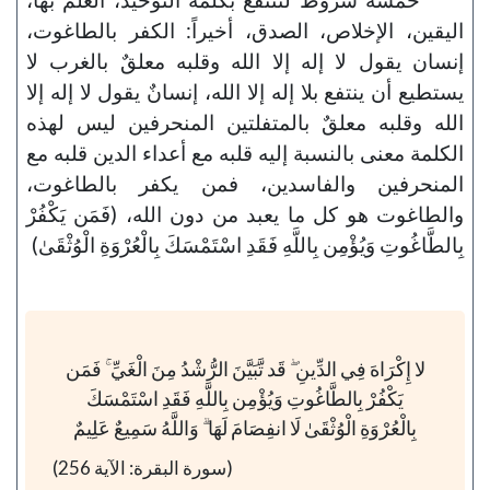
اليقين، الإخلاص، الصدق، أخيراً: الكفر بالطاغوت،
إنسان يقول لا إله إلا الله وقلبه معلقٌ بالغرب لا
يستطيع أن ينتفع بلا إله إلا الله، إنسانٌ يقول لا إله إلا
الله وقلبه معلقٌ بالمتفلتين المنحرفين ليس لهذه
الكلمة معنى بالنسبة إليه قلبه مع أعداء الدين قلبه مع
المنحرفين والفاسدين، فمن يكفر بالطاغوت،
والطاغوت هو كل ما يعبد من دون الله، (فَمَن يَكْفُرْ
بِالطَّاغُوتِ وَيُؤْمِن بِاللَّهِ فَقَدِ اسْتَمْسَكَ بِالْعُرْوَةِ الْوُثْقَىٰ)
لا إِكْرَاهَ فِي الدِّينِ ۖ قَد تَّبَيَّنَ الرُّشْدُ مِنَ الْغَيِّ ۚ فَمَن
يَكْفُرْ بِالطَّاغُوتِ وَيُؤْمِن بِاللَّهِ فَقَدِ اسْتَمْسَكَ
بِالْعُرْوَةِ الْوُثْقَىٰ لَا انفِصَامَ لَهَا ۗ وَاللَّهُ سَمِيعٌ عَلِيمٌ
(سورة البقرة: الآية 256)