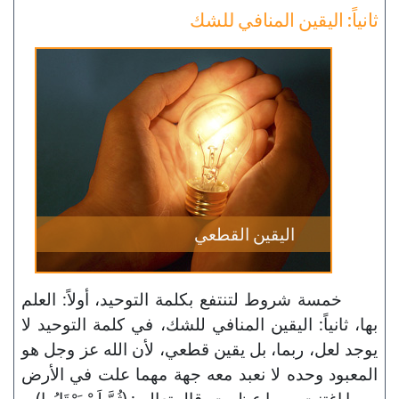
ثانياً: اليقين المنافي للشك
اليقين القطعي
خمسة شروط لتنتفع بكلمة التوحيد، أولاً: العلم
بها، ثانياً: اليقين المنافي للشك، في كلمة التوحيد لا
يوجد لعل، ربما، بل يقين قطعي، لأن الله عز وجل هو
المعبود وحده لا نعبد معه جهة مهما علت في الأرض
مهما اغتنت مهما عظمت، قال تعالى: (ثُمَّ لَمْ يَرْتَابُوا)