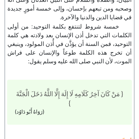
وصحبه ومن تبعهم بإحسان، وإلى خمسة أمورٍ جديدة
في قضايا الدين والدنيا والآخرة.
خمسة شروط لتنتفع بكلمة التوحيد: من أولى
الكلمات التي تدخل أذن الإنسان بعد ولادته هي كلمة
التوحيد، فمن السنة أن يؤذَّن في أُذن المولود، وينبغي
أن تخرج هذه الكلمة طوعاً والإنسان على فراش
الموت، لأن النبي صلى الله عليه وسلم يقول:
{ مَنْ كَانَ آخِرُ كَلَامِهِ لَا إِلَهَ إِلَّا اللَّهُ دَخَلَ الْجَنَّةَ
}
(رَوَاهُ أَبُو دَاوُد)