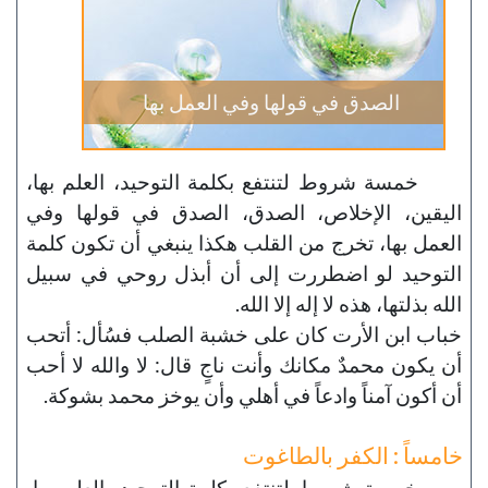
الصدق في قولها وفي العمل بها
خمسة شروط لتنتفع بكلمة التوحيد، العلم بها،
اليقين، الإخلاص، الصدق، الصدق في قولها وفي
العمل بها، تخرج من القلب هكذا ينبغي أن تكون كلمة
التوحيد لو اضطررت إلى أن أبذل روحي في سبيل
الله بذلتها، هذه لا إله إلا الله.
خباب ابن الأرت كان على خشبة الصلب فسُأل: أتحب
أن يكون محمدٌ مكانك وأنت ناجٍ قال: لا والله لا أحب
أن أكون آمناً وادعاً في أهلي وأن يوخز محمد بشوكة.
خامساً : الكفر بالطاغوت
خمسة شروط لتنتفع بكلمة التوحيد، العلم بها،