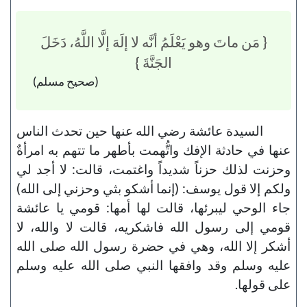
{ مَن ماتَ وهو يَعْلَمُ أنَّه لا إلَهَ إلَّا اللَّهُ، دَخَلَ
الجَنَّةَ }
(صحيح مسلم)
السيدة عائشة رضي الله عنها حين تحدث الناس
عنها في حادثة الإفك واتُّهمت بأطهر ما تتهم به امرأةٌ
وحزنت لذلك حزناً شديداً واغتمت، قالت: لا أجد لي
ولكم إلا قول يوسف: (إنما أشكو بثي وحزني إلى الله)
جاء الوحي ليبرئها، قالت لها أمها: قومي يا عائشة
قومي إلى رسول الله فاشكريه، قالت لا والله، لا
أشكر إلا الله، وهي في حضرة رسول الله صلى الله
عليه وسلم وقد وافقها النبي صلى الله عليه وسلم
على قولها.