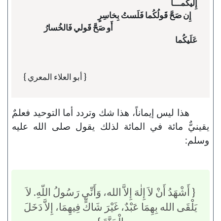
                                                         أَو صَحَّ قَولي فَالخُسارُ 
{ أبو العلاء المعري }
هذا ليس إيماناً، هذا شك وتردد أما التوحيد فعلمٌ
يقينيٌّ مائة في المائة لذلك يقول صلى الله عليه
وسلم:
{ أَشْهَدُ أَنْ لاَ إِلٰهَ إِلاَّ الله، وَأَنِّي رَسُولُ اللّهِ. لاَ
يَلْقَى الله بِهِمَا عَبْدٌ، غَيْرَ شَاكٍّ فِيهِمَا، إِلاَّ دَخَلَ