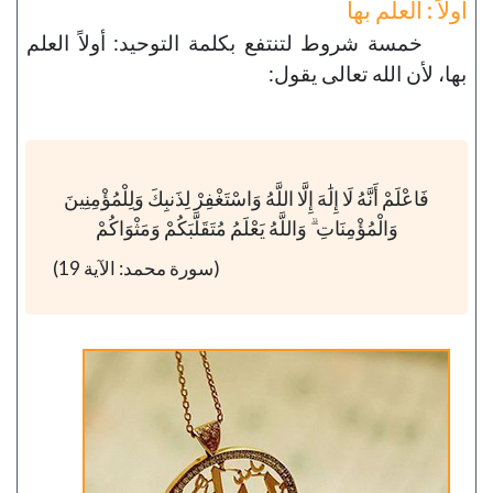
أولاً : العلم بها
خمسة شروط لتنتفع بكلمة التوحيد: أولاً العلم
بها، لأن الله تعالى يقول:
فَاعْلَمْ أَنَّهُ لَا إِلَٰهَ إِلَّا اللَّهُ وَاسْتَغْفِرْ لِذَنبِكَ وَلِلْمُؤْمِنِينَ
وَالْمُؤْمِنَاتِ ۗ وَاللَّهُ يَعْلَمُ مُتَقَلَّبَكُمْ وَمَثْوَاكُمْ
(سورة محمد: الآية 19)