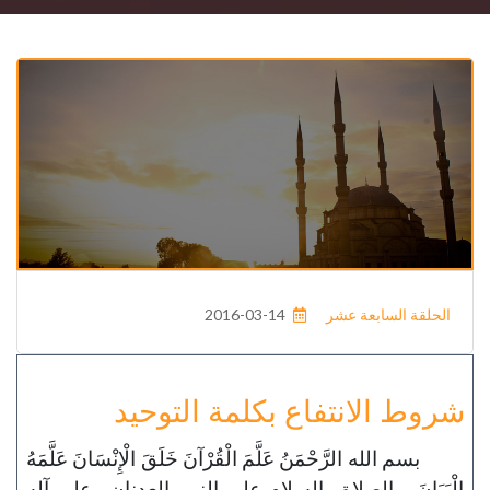
الحلقة السابعة عشر
2016-03-14
شروط الانتفاع بكلمة التوحيد
بسم الله الرَّحْمَنُ عَلَّمَ الْقُرْآنَ خَلَقَ الْإِنْسَانَ عَلَّمَهُ
الْبَيَانَ، والصلاة والسلام على النبي العدنان وعلى آله