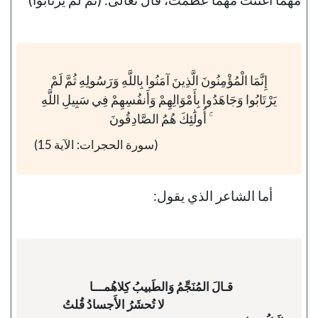
إِنَّمَا الْمُؤْمِنُونَ الَّذِينَ آمَنُوا بِاللَّهِ وَرَسُولِهِ ثُمَّ لَمْ
يَرْتَابُوا وَجَاهَدُوا بِأَمْوَالِهِمْ وَأَنفُسِهِمْ فِي سَبِيلِ اللَّهِ
ۚ أُولَٰئِكَ هُمُ الصَّادِقُونَ
(سورة الحجرات: الآية 15)
أما الشاعر الذي يقول:
                                                        لا تُحشَرُ الأَجسادُ قُلتُ 