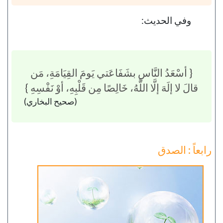
وفي الحديث:
{ أسْعَدُ النَّاسِ بشَفَاعَتي يَومَ القِيَامَةِ، مَن
قالَ لا إلَهَ إلَّا اللَّهُ، خَالِصًا مِن قَلْبِهِ، أوْ نَفْسِهِ }
(صحيح البخاري)
رابعاً : الصدق