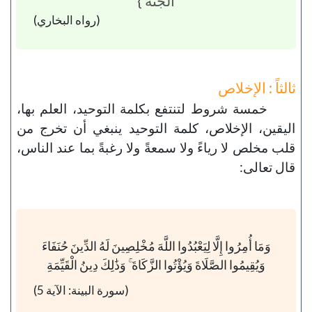
الْجَنَّةَ }
(رواه البخاري)
ثالثاً : الإخلاص
خمسة شروط لتنتفع بكلمة التوحيد، العلم بها،
اليقين، الإخلاص، كلمة التوحيد ينبغي أن تخرج من
قلب مخلص لا رياءً ولا سمعةً ولا رغبةً بما عند الناس،
قال تعالى:
وَمَا أُمِرُوا إِلَّا لِيَعْبُدُوا اللَّهَ مُخْلِصِينَ لَهُ الدِّينَ حُنَفَاءَ
وَيُقِيمُوا الصَّلَاةَ وَيُؤْتُوا الزَّكَاةَ ۚ وَذَٰلِكَ دِينُ الْقَيِّمَةِ
(سورة البينة: الآية 5)