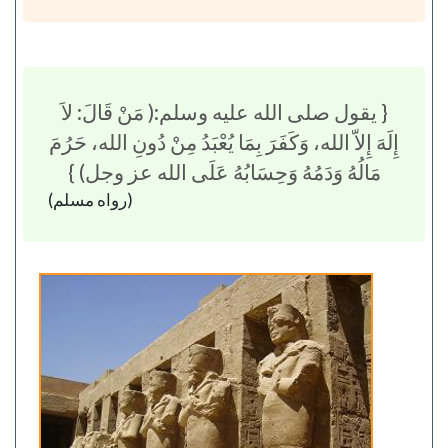
{ يقول صلى الله عليه وسلم:( مَنْ قَالَ: لاَ
إِلَهَ إِلاّ الله، وَكَفَرَ بِمَا يُعْبَدُ مِنْ دُونِ الله، حَرُمَ
مَالُهُ وَدَمُهُ وَحِسَابُهُ عَلَى الله عز وجل) }
(رواه مسلم)