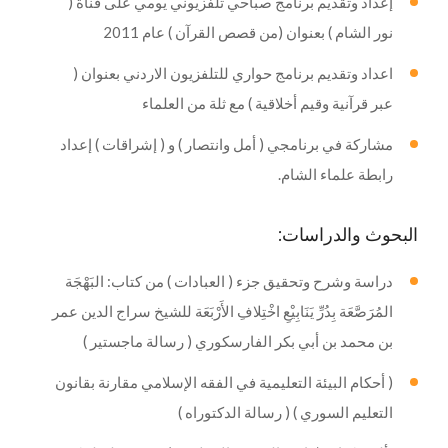
إعداد وتقديم برنامج صباحي تلفزيوني يومي على قناة (
نور الشام ) بعنوان (من قصص القرآن ) عام 2011
اعداد وتقديم برنامج حواري للتلفزيون الاردني بعنوان (
عبر قرآنية وقيم أخلاقية ) مع ثلة من العلماء
مشاركة في برنامجي ( أمل وانتصار ) و ( إشراقات ) إعداد
رابطة علماء الشام.
البحوث والدراسات:
دراسة وشرح وتحقيق جزء ( العبادات ) من كتاب: البَهْجَة
المُرَصَّعَة بِدُرِّ يَنَابِيْعِ اخْتِلافِ الأَرْبَعَة للشيخ سراج الدين عمر
بن محمد بن أبي بكر الفارسكوري ( رسالة ماجستير )
( أحكام البيئة التعليمية في الفقه الإسلامي مقارنة بقانون
التعليم السوري ) ( رسالة الدكتوراه )