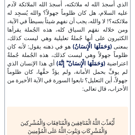
الذي أسجدَ الله له ملائكته، أسجدَ الله الملائكة لآدم
عليه السلام، هل كان ظلوماً جهولاً؟ والله يُسجِد له
ملائكته؟! لا والله، يجب أن نفهم شيئاً بسيطاً في الآية،
ومن خلاله نفهَم السياق كله، هذه الجُملة يقرأها
الكثيرون على أنها جُملةٌ تعليلية وهي ليست كذلك،
بمعنى
(وَحَمَلَهَا الْإِنسَانُ)
هو في ذهنه يقول: لأنه كان
ظلوماً جهولاً وهي ليست كذلك، هذه الجُملة جُملةٌ
اعتراضية
(وَحَمَلَهَا الْإِنسَانُ ۖ إِنَّهُ)
أي هذا الإنسان الذي
لم يوفِّ بحمل الأمانة، ولم يؤدِّ حقَّها، كان ظلوماً
جهولاً، أين التعليل؟ تابعوا السورة في الآية الأخيرة من
الأحزاب، قال تعالى:
لِّيُعَذِّبَ اللَّهُ الْمُنَافِقِينَ وَالْمُنَافِقَاتِ وَالْمُشْرِكِينَ
وَالْمُشْرِكَاتِ وَيَتُوبَ اللَّهُ عَلَى الْمُؤْمِنِينَ