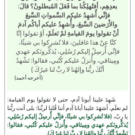
بعدِهِم، أفتُهلِكُنا بما فَعَلَ المُبطلونُ؟ قالَ:
فإنِّي أُشهِدُ عليكم السَّمواتِ السَّبعَ
والأَرَضينَ السَّبعَ، وأُشهِدُ عليكم أباكُم آدمَ
أنْ تقولوا يومَ القيامةِ لمْ نَعلَمْ،
أوْ تقولوا إنَّا
كنَّا عنْ هذا غافلينَ، فلا تُشرِكوا بي شيئًا،
فإنِّي أُرسِلُ إليكم رُسُلِي، يُذكِّرونَكم عهدي
ومِيثاقي، وأُنزلُ عليكم كُتُبي، فقالوا: نَشْهدُ
أنَّكَ ربُّنا وإلهُنا لا ربَّ لنا غيرُكَ }
(أخرجه أحمد)
شَهِدَ علينا أبونا آدم، حتى لا تقولوا يوم القيامة:
لم نعلَم، أشهَدَ علينا أبانا آدم أننا قُلنا لربِّنا: بلى أنت ربُّنا
يا ربّ،
(فلا تُشرِكوا بي شيئًا، فإنِّي أُرسِلُ إليكم رُسُلِي،
يُذكِّرونَكم عهدي ومِيثاقي، وأُنزلُ عليكم كُتُبي، فقالوا:
نَشْهدُ أنَّكَ ربُّنا وإلهُنا لا ربَّ لنا غيرُكَ).