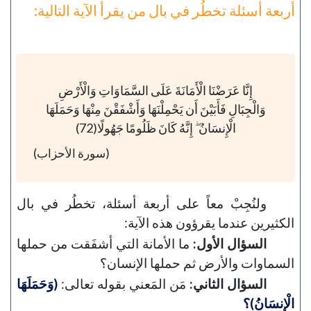
أربعة أسئلة تخطُر في بال من يقرأ الآية التالية:
إِنَّا عَرَضْنَا الْأَمَانَةَ عَلَى السَّمَاوَاتِ وَالْأَرْضِ
وَالْجِبَالِ فَأَبَيْنَ أَن يَحْمِلْنَهَا وَأَشْفَقْنَ مِنْهَا وَحَمَلَهَا
الْإِنسَانُ ۖ إِنَّهُ كَانَ ظَلُومًا جَهُولًا(72)
(سورة الأحزاب)
ولنُجِبْ معاً على أربعة أسئلة، تخطُر في بال
الكثيرين عندما يقرؤون هذه الآية:
السؤال الأول:
ما الأمانة التي أشفَقت من حملها
السماوات والأرض ثم حملها الإنسان؟
السؤال الثاني:
مَن المَعني بقوله تعالى:
(وَحَمَلَهَا
الْإِنسَانُ)؟