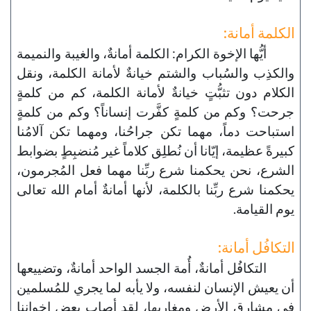
الكلمة أمانة:
أيُّها الإخوة الكرام: الكلمة أمانةٌ، والغيبة والنميمة
والكذِب والسُباب والشتم خيانةٌ لأمانة الكلمة، ونقل
الكلام دون تثبُّتٍ خيانةٌ لأمانة الكلمة، كم من كلمةٍ
جرحت؟ وكم من كلمةٍ كفَّرت إنساناً؟ وكم من كلمةٍ
استباحت دماً، مهما تكن جراحُنا، ومهما تكن آلامُنا
كبيرةً عظيمة، إيّانا أن نُطلِق كلاماً غير مُنضبِطٍ بضوابط
الشرع، نحن يحكمنا شرع ربِّنا مهما فعل المُجرمون،
يحكمنا شرع ربِّنا بالكلمة، لأنها أمانةٌ أمام الله تعالى
يوم القيامة.
التكافُل أمانة:
التكافُل أمانةٌ، أُمة الجسد الواحد أمانةٌ، وتضييعها
أن يعيش الإنسان لنفسه، ولا يأبه لما يجري للمُسلمين
في مشارق الأرض ومغاربها، لقد أصاب بعض إخواننا