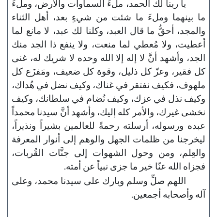
يا ربنا لك الحمد، ملءَ السماوات والأرض، وملءَ
ما بينهما وملءَ ما شئت من شيءٍ بعد، أهل الثناء
والمجد، أحقُّ ما قال العبد، وكلنا لك عبد، لا مانع لما
أعطيت، ولا مُعطي لما منعت، ولا ينفع ذا الجد منك
الجد، وأشهد أنَّ لا إله إلا الله وحده لا شريك له، غنى
كل فقير، وعزّ كل ذليل، وقوة كل ضعيف، ومَفزَع كل
ملهوف، فكيف نفتقر في غناك، وكيف نضل في هُداك،
وكيف نذل في عزك، وكيف نُضام في سلطانك، وكيف
نخشى غيرك، والأمر كله إليك، وأشهد أنَّ سيدنا محمداً
عبده ورسوله، أرسلته رحمةً للعالمين بشيراً ونذيراً،
ليخرجنا من ظلمات الجهل والوهم إلى أنوار المعرفة
والعِلم، ومن وحول الشهوات إلى جنَّات القُربات،
فجزاه الله عنّا خير ما جزى نبياً عن أمته.
اللهم صلِّ وسلم وبارك على سيدنا محمد، وعلى
آله وأصحابه أجمعين.