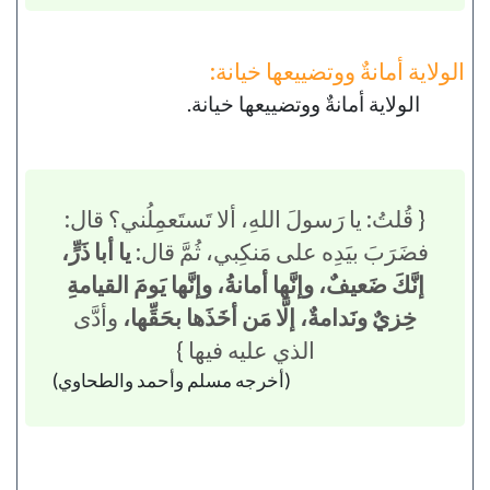
الولاية أمانةٌ ووتضييعها خيانة:
الولاية أمانةٌ ووتضييعها خيانة.
{ قُلتُ: يا رَسولَ اللهِ، ألا تَستَعمِلُني؟ قال:
فضَرَبَ بيَدِه على مَنكِبي، ثُمَّ قال:
يا أبا ذَرٍّ،
إنَّكَ ضَعيفٌ، وإنَّها أمانةُ، وإنَّها يَومَ القيامةِ
خِزيٌ ونَدامةٌ، إلَّا مَن أخَذَها بحَقِّها،
وأدَّى
الذي عليه فيها }
(أخرجه مسلم وأحمد والطحاوي)