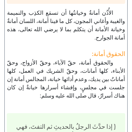
الأُذُن أمانةٌ وخيانتُها أن تسمَع الكذِب والنميمة
والغيبة وأغاني المجون، كل ما فينا أمانة، اللسان أمانةٌ
وخيانة الأمانة أن يتكلم بما لا يرضي الله تعالى، هذه
أمانة الجوارح.
الحقوق أمانة:
والحقوق أمانة، حقّ الآباء، وحقّ الأزواج، وحقّ
الأبناء، كلها أمانات، وحقّ الشريك في العمل، كلها
أماناتٌ بين يديك، وعدم أدائها خيانة، المجالس أمانة إن
جلست في مجلسٍ، وإفشاء أسرارها خيانةٌ إن كان
هناك أسرارٌ، قال صلى الله عليه وسلم:
{ إذا حدَّثَ الرجلُ بالحديثِ ثم التفتَ، فهي