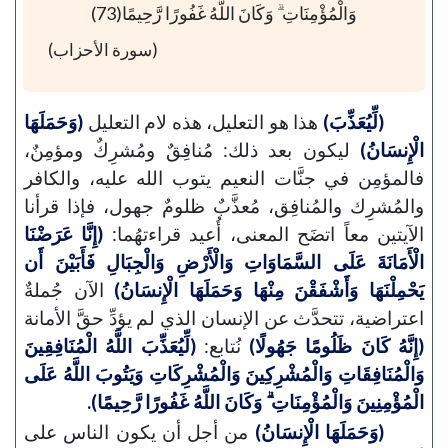
وَالْمُؤْمِنَاتِ ۗ وَكَانَ اللَّهُ غَفُورًا رَّحِيمًا(73)
(سورة الأحزاب)
(لِّيُعَذِّبَ)
هذا هو التعليل، هذه لام التعليل
(وَحَمَلَهَا
الْإِنسَانُ)
ليكون بعد ذلك: مُنافِقٌ ومُشرِكٌ ومؤمِنٌ،
فالمؤمِن في جنَّات النعيم يتوب الله عليه، والكافر
والمُشرِك والمُنافِق، مُعذَّبٌ ظلومٌ جهول، فإذا قرأنا
الآيتين معاً اتضَح المعنى، أُعيد قراءتهُما:
(إِنَّا عَرَضْنَا
الْأَمَانَةَ عَلَى السَّمَاوَاتِ وَالْأَرْضِ وَالْجِبَالِ فَأَبَيْنَ أَن
يَحْمِلْنَهَا وَأَشْفَقْنَ مِنْهَا وَحَمَلَهَا الْإِنسَانُ)
الآن جُملةٌ
اعتراضية، تتحدَّث عن الإنسان الذي لم يؤدِّ حقَّ الأمانة
(إِنَّهُ كَانَ ظَلُومًا جَهُولًا)
نُتابع:
(لِّيُعَذِّبَ اللَّهُ الْمُنَافِقِينَ
وَالْمُنَافِقَاتِ وَالْمُشْرِكِينَ وَالْمُشْرِكَاتِ وَيَتُوبَ اللَّهُ عَلَى
الْمُؤْمِنِينَ وَالْمُؤْمِنَاتِ ۗ وَكَانَ اللَّهُ غَفُورًا رَّحِيمًا).
(وَحَمَلَهَا الْإِنسَانُ)
من أجل أن يكون الناس على