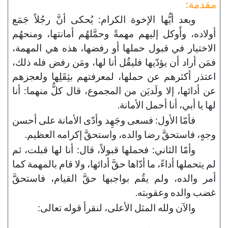
مقدمة:
وبعد أيُّها الإخوة الكرام: يُحكى أنَّ رجُلاً جَمَع
أولاده، وأَوكل إليهم مهمةً وحمَّلهُم أمانتها، ومنحهُم
الاختيار في قبول حملها أو رفضها، هذه هي المهمة،
فمَن أراد أن يؤدّيها فليقُل أنا لها، ومَن رفض فله ذلك،
اعتذر أكثرهم عن حملها، لمعرفتهم بثِقَلِها ولعجزهم
عن أدائها، إلا ولَديَن من المجموع، قال كلٌّ منهما: أنا
لها يا أبي، أنا أحمل الأمانة.
فأمّا الأول: فسعى وجَهِد وأدّى الأمانة على أحسن
وجهٍ، فاستحقَّ رضا والده، واستحقَّ إكرامه العظيم.
وأمّا الثاني: فحملها قبولاً، قال: أنا لها قبلت، ثم
لم يتحملها أداءً، ما أدّاها حقَّ أدائها، ولا قام بالمهمة كما
أمر والده، ولم يقُم بواجبها حقَّ القيام، فاستحقَّ
غضب والده وعقوبته.
والآن ولله المثل الأعلى، لنقرأ قوله تعالى: