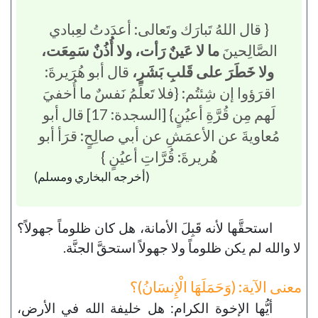
{ قال اللهُ تَبارَك وتَعالى: أعدَدتُ لعِبادي
الصَّالِحينَ
ما لا عَينٌ رَأت، ولا أُذُنٌ سَمِعَت،
ولا خَطَرَ على قَلبِ بَشَرٍ،
قال أبو هُرَيرةَ:
اقرَؤوا إن شِئتُم: {فلا تَعلَمُ نَفسٌ ما أُخفيَ
لَهم مِن قُرَّةِ أعيُنٍ} [السجدة: 17] قال أبو
مُعاويةَ عن الأعمَشِ عن أبي صالِحٍ: قرَأ أبو
هُريرةَ: قُرَّاتِ أعيُنٍ }
(أخرجه البخاري ومسلم)
استحقَّها لأنه قَبِلَ الأمانة، هل كان ظلوماً جهولاً؟
لا والله لم يكن ظلوماً ولا جهولاً استحقَّ الجنَّة.
معنى الآية: (وَحَمَلَهَا الْإِنسَانُ)؟
أيُّها الإخوة الكرام: هل خليفة الله في الأرض،