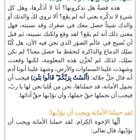
هذه قصةٌ هل تذكرونها؟ أنا لا أذكُرها، وهل كل
شيءٍ لا نذكُره يعني أنه لم يقَع؟ ألا تروي لكَ والدتك أو
والدك شيئاً حصل معك في صغرك وقد نسيته، فهل
معنى ذلك أنه لم يقَع؟ لقد وقع ولكنك نسيته، ثم قبل
أن نُصبِح في عالَم الصوَر الذي نحن فيه الآن، هل كُنّا
نملِك الدماغ والذاكرة لنحفَظ ما حصل معنا؟ لم نكن
نملِك، لذلك لم تُخزَّن هذه المعلومة، لكنها وقعت،
وشهِدَت علينا السماوات والأرض، وشهِدَ علينا أبونا آدم
أنه قال جلَّ جلاله:
(أَلَسْتُ بِرَبِّكُمْ ۖ قَالُوا بَلَىٰ)
فيجب أن
نحمِل الأمانة، قد حملناها، نحن من قُلنا نحن لها يا ربّ،
فيجب أن نحملها حقّ حملها، وأن نؤدّيها حقَّ أدائها.
لقد حملنا الأمانة ويجب أن نؤدّيها:
أيُّها الإخوة الكرام: لقد حملنا الأمانة ويجب أن
نؤدّيها، قال تعالى: