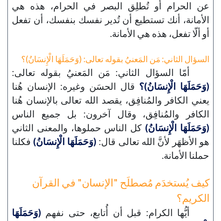
عن الحرام أو تُطلِق البصر في الحرام، هذه هي
الأمانة، أنك تستطيع أن تُدير نفسك بنفسك، أن تفعل
أو ألّا تفعل، هذه هي الأمانة.
السؤال الثاني: مَن المَعنيُ بقوله تعالى: (وَحَمَلَهَا الْإِنسَانُ)؟
أمّا السؤال الثاني: مَن المَعنيُ بقوله تعالى:
(وَحَمَلَهَا الْإِنسَانُ)؟
قال الحسَن وغيره: الإنسان هُنا
يعني الكافر والمُنافِق، يقصد الله تعالى بالإنسان هُنا
الكافر والمُنافِق، وقال آخرون: بل جميع الناس
(وَحَمَلَهَا الْإِنسَانُ)
كل الناس حملوها، والمعنى الثاني
هو الأظهَر لأنَّ الله تعالى قال:
(وَحَمَلَهَا الْإِنسَانُ)
فكلنا
حملنا الأمانة.
كيف يُستخدَم مُصطلَح "الإنسان" في القرآن
الكريم؟
أيُّها الكرام: قبل أن أُتابع، حتى نفهم
(وَحَمَلَهَا