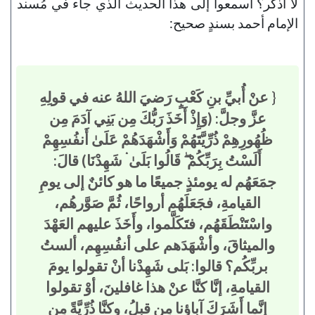
لا أذكُر؟ اسمعوا إلى هذا الحديث الذي جاء في مُسند
الإمام أحمد بسندٍ صحيح:
{
عنْ أُبيِّ بنِ كَعْبٍ رَضيَ اللهُ عنه في قولِهِ
عزَّ وجلَّ: (وَإِذْ أَخَذَ رَبُّكَ مِن بَنِي آدَمَ مِن
ظُهُورِهِمْ ذُرِّيَّتَهُمْ وَأَشْهَدَهُمْ عَلَىٰ أَنفُسِهِمْ
أَلَسْتُ بِرَبِّكُمْ ۖ قَالُوا بَلَىٰ ۛ شَهِدْنَا) قالَ:
جمَعَهُم له يومئذٍ جميعًا ما هو كائنٌ إلى يومِ
القيامةِ، فجَعَلَهُم أرواحًا، ثُمَّ صَوَّرهُم،
واسْتَنْطَقَهُم، فتَكَلَّموا، وأَخَذَ عليهم العَهْدَ
والميثاقَ، وأشْهَدَهم على أنفُسِهِم، ألستُ
بربِّكُم؟ قالوا: بَلى شَهِدْنا أنْ تقولوا يومَ
القيامةِ، إنَّا كنَّا عنْ هذا غافلينَ، أوْ تقولوا
إنَّما أَشَرَكَ آباؤنا مِن قبلُ، وكنَّا ذُرِّيَّةً مِن