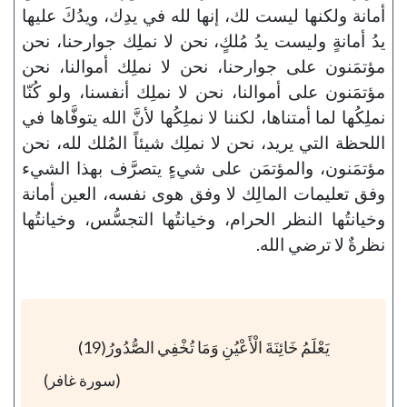
أمانة ولكنها ليست لك، إنها لله في يدِك، ويدُكَ عليها
يدُ أمانةٍ وليست يدُ مُلكٍ، نحن لا نملِك جوارحنا، نحن
مؤتمَنون على جوارحنا، نحن لا نملِك أموالنا، نحن
مؤتمَنون على أموالنا، نحن لا نملِك أنفسنا، ولو كُنّا
نملِكُها لما أمتناها، لكننا لا نملِكُها لأنَّ الله يتوفَّاها في
اللحظة التي يريد، نحن لا نملِك شيئاً المُلك لله، نحن
مؤتمَنون، والمؤتمَن على شيءٍ يتصرَّف بهذا الشيء
وفق تعليمات المالِك لا وفق هوى نفسه، العين أمانة
وخيانتُها النظر الحرام، وخيانتُها التجسُّس، وخيانتُها
نظرةٌ لا ترضي الله.
يَعْلَمُ خَائِنَةَ الْأَعْيُنِ وَمَا تُخْفِي الصُّدُورُ(19)
(سورة غافر)