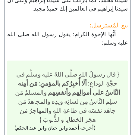
سيدنا إبراهيم في العالمين إنك حميدٌ مجيد.
بيع المُسترسل:
أيُّها الإخوة الكرام: يقول رسول الله صلى الله
عليه وسلم:
{ قال رسولُ اللهِ صلَّى اللهُ عليه وسلَّم في
حجَّةِ الوداعِ:
ألَا أُخبِرُكم بالمؤمنِ: مَن أمِنه
النَّاسُ على أموالِهم وأنفسِهم
والمسلمُ مَن
سلِم النَّاسُ مِن لسانِه ويدِه والمجاهدُ مَن
جاهَد نفسَه في طاعةِ اللهِ والمهاجرُ مَن
هجَر الخطايا والذُّنوبَ }
(أخرجه أحمد وابن حبان وابن عبد الحكم)