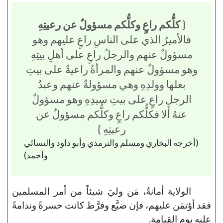
{
كلُّكم راعٍ وكلُّكم مسؤولٌ عن رعيتِهِ
فالأميرُ الذي على الناسِ راعٍ عليهم وهو
مسؤولٌ عنهم والرجلُ راعٍ على أهلِ بيتِهِ
وهو مسؤولٌ عنهم والمرأةُ راعيةٌ على بيتِ
بعلها وولدِهِ وهي مسؤولةٌ عنهم وعبدُ
الرجلِ راعٍ على بيتِ سيدِهِ وهو مسؤولٌ
عنهُ ألا فكلُّكم راعٍ وكلُّكم مسؤولٌ عن
رعيتِهِ }
(أخرجه البخاري ومسلم والترمذي وأبو داود والنسائي
وأحمد)
الولاية أمانةٌ، مَن وليَ شيئاً من أمر المسلمين
فقد أؤتمَن عليهم، فإن ضيَّع وفرَّط كانت حسرةً وندامةً
عليه يوم القيامة.