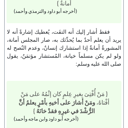
أمانةٌ }
(أخرجه أبو داود والترمذي وأحمد)
فقط أشار إليك أنه التفَت، يُعطيك إشارةً أنه لا
يريد أن يعلم أحدٌ بما يُحدِّثك به، صار المجلس أمانة،
المشورةُ أمانةٌ إذا استشارك إنسانٌ، وعدم النُصح له
ولو لم يكن مسلماً خيانة، المُستشار مؤتمَنٌ، يقول
صلى الله عليه وسلم:
{ مَنْ أُفْتِىَ بِغيرِ عِلمٍ كان إثْمُهُ على مَنْ
أفْتاهُ،
ومَنْ أشارَ على أخيهِ بأمْرٍ يعلمُ أنَّ
الرُّشْدَ في غيرِهِ فقدْ خانَهُ
}
(أخرجه أبو داود وابن ماجه وأحمد)