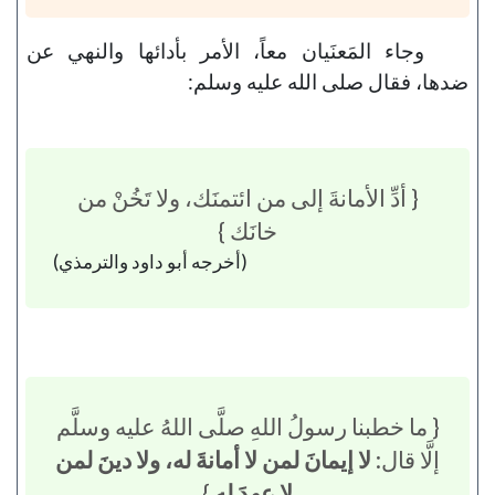
وجاء المَعنَيان معاً، الأمر بأدائها والنهي عن
ضدها، فقال صلى الله عليه وسلم:
{ أدِّ الأمانةَ إلى من ائتمنَك، ولا تَخُنْ من
خانَك }
(أخرجه أبو داود والترمذي)
{ ما خطبنا رسولُ اللهِ صلَّى اللهُ عليه وسلَّم
إلَّا قال:
لا إيمانَ لمن لا أمانةَ له، ولا دينَ لمن
لا عهدَ له
}