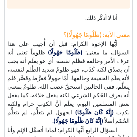
أنا لا أذكُر ذلك.
معنى الآية: (ظَلُومًا جَهُولًا)؟
أيُّها الإخوة الكرام: قبل أن أُجيب على هذا
السؤال، ما معنى:
(ظَلُومًا جَهُولًا)
ظلوماً تعني أنه
عرف الأمر وخالفه فظلم نفسه، أي هو يعلَم أنه يجب
أن يصدُق لكنه كَذَب، فهو ظلومٌ شديد الظُلم لنفسه،
لأنه يعلَم الحقيقة وخالفها، أمّا جهولاً ففرَّط وقصَّر فلم
يتعلَّم، ففي الحالتين استحقَّ غضب الله، ظلومٌ بمعنى
أنه يعرف الحُكم الشرعي لكنه يفعل خلافه، كما يفعل
بعض المسلمين اليوم، يعلَم أنَّ الكذِب حرام ولكنه
يكذِب
(إِنَّهُ كَانَ ظَلُومًا)
الجهول لم يتعلَّم، لم يتعلَّم
الحُكم أصلاً
(إِنَّهُ كَانَ ظَلُومًا جَهُولًا).
السؤال الرابع أيُّها الكرام: لماذا أتحمَّل الإثم وأنا