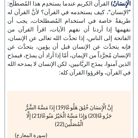
الْإِنسَانُ)
القرآن الكريم عندما يستخدِم هذا المُصطلَح:
"الإنسان"، كيف يستخدمه في القرآن؟ لأنَّ القرآن له
طريقةٌ خاصة في استخدام المُصطلحات، يجب أن
نفهمها إذا أردنا أن نفهم الآيات، اقرأ القرآن من
الفاتحة إلى الناس، إذا تحدَّث الله تعالى عن الإنسان،
فإنه يتحدَّث عن الإنسان قبل أن يؤمِن، يتحدَّث عن
الإنسان مُجرَّداً من الإيمان، أمّا إذا أراد أن يمدَح، فيمدَح
الذين آمنوا، يمدَح الربَّانيين، لكن الإنسان لا يمدحه الله
في القرآن، واقرؤوا القرآن كله:
إِنَّ الْإِنسَانَ خُلِقَ هَلُوعًا(19) إِذَا مَسَّهُ الشَّرُّ
جَزُوعًا(20) وَإِذَا مَسَّهُ الْخَيْرُ مَنُوعًا(21) إِلَّا
الْمُصَلِّينَ(22)
(سورة المعارج)