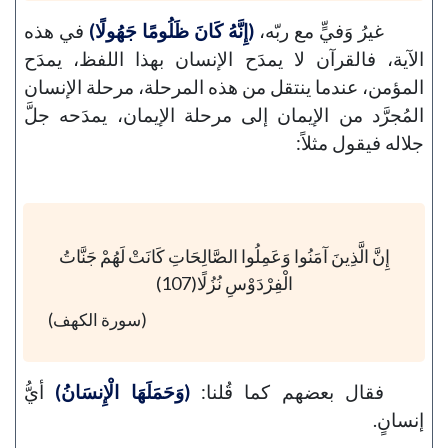
غيرُ وَفيٍّ مع ربّه،
(إِنَّهُ كَانَ ظَلُومًا جَهُولًا)
في هذه
الآية، فالقرآن لا يمدَح الإنسان بهذا اللفظ، يمدَح
المؤمن، عندما ينتقل من هذه المرحلة، مرحلة الإنسان
المُجرَّد من الإيمان إلى مرحلة الإيمان، يمدَحه جلَّ
جلاله فيقول مثلاً:
إِنَّ الَّذِينَ آمَنُوا وَعَمِلُوا الصَّالِحَاتِ كَانَتْ لَهُمْ جَنَّاتُ
الْفِرْدَوْسِ نُزُلًا(107)
(سورة الكهف)
فقال بعضهم كما قُلنا:
(وَحَمَلَهَا الْإِنسَانُ)
أيُّ
إنسانٍ.