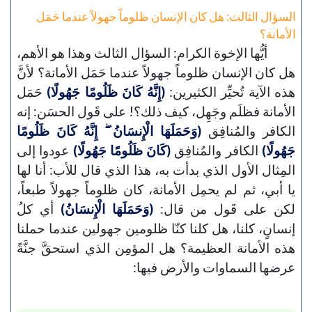
السؤال الثالث: هل كان الإنسان ظلوماً جهولاً عندما حَمَل
الأمانة؟
أيُّها الإخوة الكرام: السؤال الثالث وهذا هو الأهم،
هل كان الإنسان ظلوماً جهولاً عندما حَمَل الأمانة؟ لأنَّ
هذه الآية تُحيِّر الكثيرين:
(إِنَّهُ كَانَ ظَلُومًا جَهُولًا)
حَمَل
الأمانة فظلَم وجَهِل، كيف ذلك؟! على قَول الحسَن: إنه
الكافر والمُنافِق
(وَحَمَلَهَا الْإِنسَانُ ۖ إِنَّهُ كَانَ ظَلُومًا
جَهُولًا)
الكافر والمُنافِق
(كَانَ ظَلُومًا جَهُولًا)
عودوا إلى
المِثال الأول الذي بدأت به، هذا الذي قال للأب: أنا لها
يا أبي، ثم لم يحمِل الأمانة، كان ظلوماً جهولاً طبعاً،
لكن على قَول من قال:
(وَحَمَلَهَا الْإِنسَانُ)
أي كلُ
إنسانٍ، كلنا، هل كلنا كنّا ظلومين جهولين عندما حملنا
هذه الأمانة العظيمة؟ هل المؤمِن الذي استحقَّ جنَّةً
عرضها السماوات والأرض فيها: