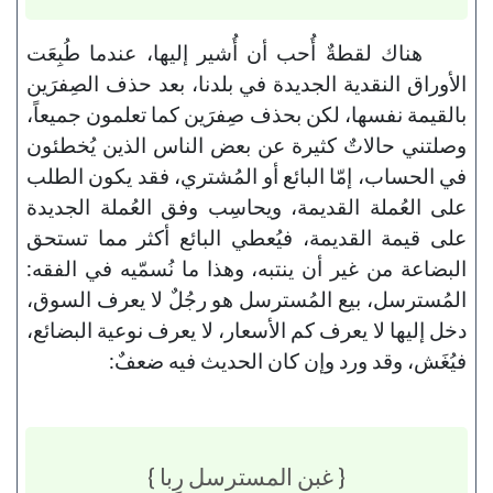
هناك لقطةٌ أُحب أن أُشير إليها، عندما طُبِعَت
الأوراق النقدية الجديدة في بلدنا، بعد حذف الصِفرَين
بالقيمة نفسها، لكن بحذف صِفرَين كما تعلمون جميعاً،
وصلتني حالاتٌ كثيرة عن بعض الناس الذين يُخطئون
في الحساب، إمّا البائع أو المُشتري، فقد يكون الطلب
على العُملة القديمة، ويحاسِب وفق العُملة الجديدة
على قيمة القديمة، فيُعطي البائع أكثر مما تستحق
البضاعة من غير أن ينتبه، وهذا ما نُسمّيه في الفقه:
المُسترسل، بيع المُسترسل هو رجُلٌ لا يعرف السوق،
دخل إليها لا يعرف كم الأسعار، لا يعرف نوعية البضائع،
فيُغَش، وقد ورد وإن كان الحديث فيه ضعفٌ:
{ غبن المسترسل رِبا }