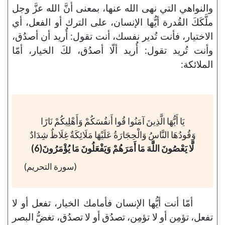
والنواهي التي نهى الله عنها، بمعنى أنَّ الله عزَّ وجل
ملَّكَكَ القُدرة أيُّها الإنسان، على الترك أو الفعل، أي
الاختيار، فأنت تُدير نفسك، أنت تقول: أُريد أن أصدُق،
وأنت تُريد تقول: أُريد ألّا أصدُق، لكَ الخيار، أمّا
الملائكة:
يَا أَيُّهَا الَّذِينَ آمَنُوا قُوا أَنفُسَكُمْ وَأَهْلِيكُمْ نَارًا
وَقُودُهَا النَّاسُ وَالْحِجَارَةُ عَلَيْهَا مَلَائِكَةٌ غِلَاظٌ شِدَادٌ
لَّا يَعْصُونَ اللَّهَ مَا أَمَرَهُمْ وَيَفْعَلُونَ مَا يُؤْمَرُونَ(6)
(سورة التحريم)
أمّا أنت أيُّها الإنسان فأمامك الخيار، تفعل أو لا
تفعل، تؤمِن أو لا تؤمِن، تصدُق أو لا تصدُق، تغضُّ البصر