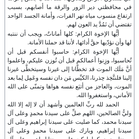
في محافظتي دير الزور والرقة ما أصابهم، بسبب
ارتفاع منسوب مياه نهر الفرات، وأمانة الجسد الواحد
تقتضي أن نَمُدَّ يد العون لهم.
أيُّها الإخوة الكرام: كلها أماناتٌ، ويجب أن ننتبه
لها وأن نؤدّيها حقَّ أدائها، لأننا قد حملنا الأمانة.
أيُّها الإخوة الكرام: حاسبوا أنفسكم قبل أن
تُحاسبوا، وزِنوا أعمالكم قبل أن تُوزن عليكم، واعلموا
أنَّ مَلَك الموت قد تخطَّانا إلى غيرنا وسيتخطَّى غيرنا
إلينا فلنتَّخِذ حِذرنا، الكيِّس مَن دان نفسه وعَمِل لِما بعد
الموت، والعاجز من أتبَع نفسه هواها وتمنّى على الله
الأماني، واستغفروا الله.
الحمد لله ربِّ العالمين وأشهد أن لا إله إلا الله
وليُّ الصالحين، اللهم صلِّ على سيدنا محمدٍ وعلى آل
سيدنا محمد، كما صليت على سيدنا إبراهيم وعلى آل
سيدنا إبراهيم، وبارك على سيدنا محمدٍ وعلى آل
سيدنا محمد، كما باركت على سيدنا إبراهيم وعلى آل