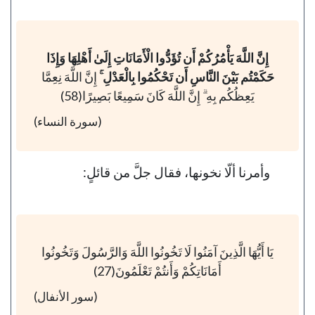
إِنَّ اللَّهَ يَأْمُرُكُمْ أَن تُؤَدُّوا الْأَمَانَاتِ إِلَىٰ أَهْلِهَا وَإِذَا
حَكَمْتُم بَيْنَ النَّاسِ أَن تَحْكُمُوا بِالْعَدْلِ ۚ
إِنَّ اللَّهَ نِعِمَّا
يَعِظُكُم بِهِ ۗ إِنَّ اللَّهَ كَانَ سَمِيعًا بَصِيرًا(58)
(سورة النساء)
وأمرنا ألّا نخونها، فقال جلَّ من قائلٍ:
يَا أَيُّهَا الَّذِينَ آمَنُوا لَا تَخُونُوا اللَّهَ وَالرَّسُولَ وَتَخُونُوا
أَمَانَاتِكُمْ وَأَنتُمْ تَعْلَمُونَ(27)
(سور الأنفال)