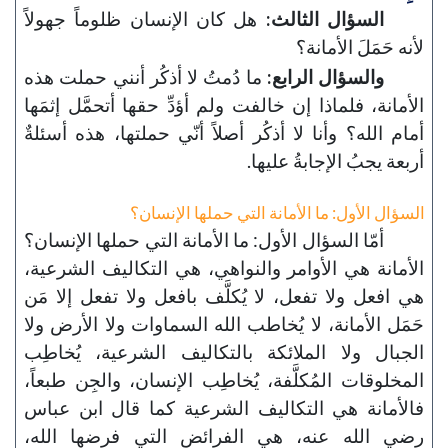
السؤال الثالث:
هل كان الإنسان ظلوماً جهولاً
لأنه حَمَلَ الأمانة؟
والسؤال الرابع:
ما دُمتُ لا أذكُر أنني حملت هذه
الأمانة، فلماذا إن خالفت ولم أؤدِّ حقها أتحمَّل إثمَها
أمام الله؟ وأنا لا أذكُر أصلاً أنّي حملتها، هذه أسئلةٌ
أربعة يجبُ الإجابةُ عليها.
السؤال الأول: ما الأمانة التي حملها الإنسان؟
أمّا السؤال الأول: ما الأمانة التي حملها الإنسان؟
الأمانة هي الأوامر والنواهي، هي التكاليف الشرعية،
هي افعل ولا تفعل، لا يُكلَّف بافعل ولا تفعل إلا مَن
حَمَل الأمانة، لا يُخاطب الله السماوات ولا الأرض ولا
الجبال ولا الملائكة بالتكاليف الشرعية، يُخاطِب
المخلوقات المُكلَّفة، يُخاطِب الإنسان، والجِن طبعاً،
فالأمانة هي التكاليف الشرعية كما قال ابن عباس
رضي الله عنه، هي الفرائض التي فرضها الله،