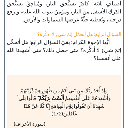
أصنافٍ ثلاثة: كافرٌ يستَّحق النار، ومُنافِقٌ يستَّحق
الدَرك الأسفل من النار، ومؤمِنٌ يتوب الله عليه، ويرفع
درجته، ويُعطيه جنَّةً عرضها السماوات والأرض.
السؤال الرابع: هل أتحمَّل إثمَ شيءٍ لا أذكُره؟
أيُّها الإخوة الكرام: بقيَ السؤال الرابع: هل أتحمَّل
إثمَ شيءٍ لا أذكُره؟ متى حصل ذلك؟ متى أشهدنا الله
على أنفسنا؟
وَإِذْ أَخَذَ رَبُّكَ مِن بَنِي آدَمَ مِن ظُهُورِهِمْ ذُرِّيَّتَهُمْ
وَأَشْهَدَهُمْ عَلَىٰ أَنفُسِهِمْ
أَلَسْتُ بِرَبِّكُمْ ۖ
قَالُوا بَلَىٰ ۛ
شَهِدْنَا أَن تَقُولُوا يَوْمَ الْقِيَامَةِ إِنَّا كُنَّا عَنْ هَٰذَا
غَافِلِينَ(172)
(سورة الأعراف)