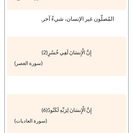
المُصلّون غير الإنسان، شيءٌ آخر.
إِنَّ الْإِنسَانَ لَفِي خُسْرٍ(2)
(سورة العصر)
إِنَّ الْإِنسَانَ لِرَبِّهِ لَكَنُودٌ(6)
(سورة العاديات)