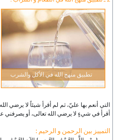
تطبيق منهج الله في الأكل والشرب
التي أنعم بها عليّ، ثم لم أقرأ شيئاً لا يرضي الله
أقرأ في شيءٍ لا يرضي الله تعالى، أو يصرفني عن 
التمييز بين الرحمن و الرحيم :
{بِسْمِ اللَّهِ الرَّحْمَٰنِ الرَّحِيمِ} الآن الر