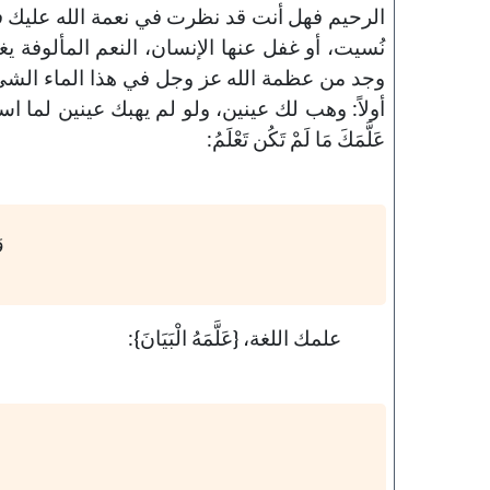
الرحيم فهل أنت قد نظرت في نعمة الله عليك في 
نُسيت، أو غفل عنها الإنسان، النعم المألوفة يغ
وجد من عظمة الله عز وجل في هذا الماء الشيء الكثير،
أولاً: وهب لك عينين، ولو لم يهبك عينين لما است
عَلَّمَكَ مَا لَمْ تَكُن تَعْلَمُ:
و
علمك اللغة، {عَلَّمَهُ الْبَيَانَ}: