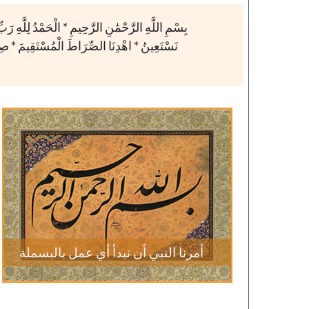
بِسْمِ اللَّهِ الرَّحْمَٰنِ الرَّحِيمِ * الْحَمْدُ لِلَّهِ رَبِّ
نَسْتَعِينُ * اهْدِنَا الصِّرَاطَ الْمُسْتَقِيمَ * صِرَا
143-مكارم الأخلاق
خطب الجمعة - 2019-06-21
تاريخ النشر : 2019-09-04
أمرنا النبي أن نبدأ أي عمل بالبسملة