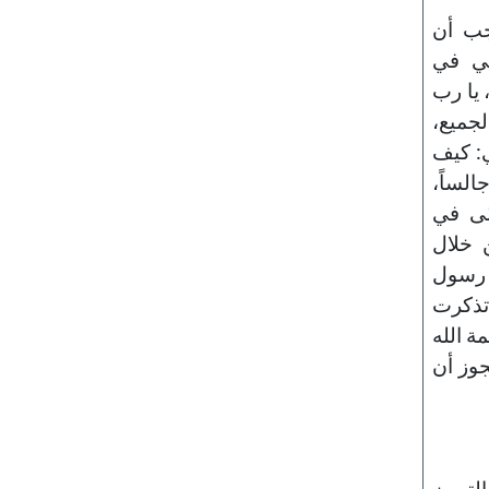
جب أن
ني في
، يا رب
لجميع،
ي: كيف
لساً،
ّى في
 خلال
 رسول
 تذكرت
عمة الله
يجوز أن
 التمييز