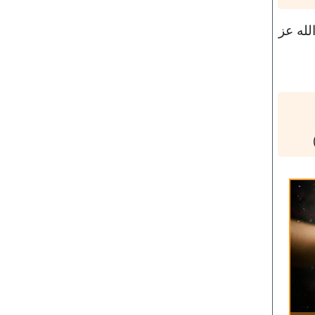
لله عز