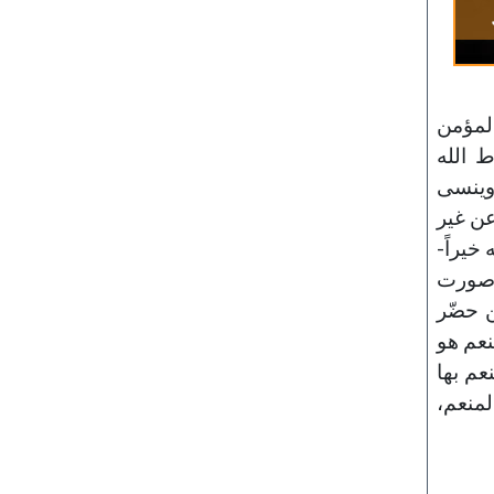
المؤمن
ط الله
 وينسى
عن غير
خيراً-
- صورت
ن حضّر
نعم هو
عم بها
المنعم،