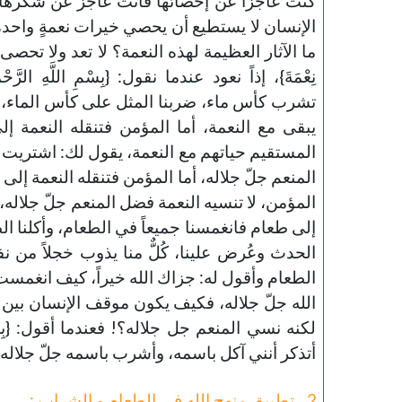
كنت عاجزاً عن إحصائها فأنت عاجزٌ عن شكرها م
الإنسان لا يستطيع أن يحصي خيرات نعمةٍ واحدة
ما الآثار العظيمة لهذه النعمة؟ لا تعد ولا تحصى، فقا
نِعْمَةَ}، إذاً نعود عندما نقول: {بِسْمِ اللَّهِ الرَّحْم
تشرب كأس ماء، ضربنا المثل على كأس الماء، فأ
يبقى مع النعمة، أما المؤمن فتنقله النعمة إل
المستقيم حياتهم مع النعمة، يقول لك: اشتريت
المنعم جلّ جلاله، أما المؤمن فتنقله النعمة إلى
المؤمن، لا تنسيه النعمة فضل المنعم جلّ جلاله، س
إلى طعام فانغمسنا جميعاً في الطعام، وأكلنا ا
الحدث وعُرض علينا، كُلٌّ منا يذوب خجلاً م
الطعام وأقول له: جزاك الله خيراً، كيف انغمس
الله جلّ جلاله، فكيف يكون موقف الإنسان بين يد
لكنه نسي المنعم جل جلاله؟! فعندما أقول: {بِسْمِ ال
أتذكر أنني آكل باسمه، وأشرب باسمه جلّ جلاله.
2 ـ تطبيق منهج الله في الطعام و الشراب :