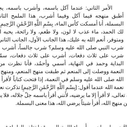
الأمر الثاني: عندما آكل باسمه، وأشرب باسمه، ي
أطبق منهجه فيما آكل وفيما أشرب، هذا الملمح الثا
البسملة، أنا أمسكت كأس الماء، بِسْمِ اللَّهِ الرَّحْمَٰنِ الرَّحِيمِ
لك الحمد، ماء عذب لا لون، ولا طعم، ولا رائحة، يحبه ا
ومتوفر، أنعم الله به عليك، هذا الجانب الأول، الجانب الثان
شرب النبي صلى الله عليه وسلم؟ شرب جالساً، أشرب جا
شرب على ثلاث دفعات، أشرب على ثلاث دفعات، سم
البداية وحمد في النهاية، أسمي وأحمُد، فأنا نظرت من
النعمة ووصلت إلى المنعم ثم طبقت منهج المنعم، ومنهج
الله صلى الله عليه وسلم في النعمة، إذا فتحت كتاباً لأقرأ
نعمة الله عندما أقول: {بِسْمِ اللَّهِ الرَّحْمَٰنِ الرَّحِيمِ} تذكرت ن
 تعالى، لا أقرأ إلا ما يرضيه، لأنني أقرأ باسمه جلّ جلاله، فلا 
منهج الله، أقرأ شيئاً يرضي الله، هذا معنى البسملة.
َّحْمَٰنِ والرَّحِيمِ، اسمان من أسماء الله تعالى، وقد اختلف العلماء في