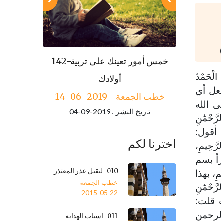
143-مكارم الأخلاق
142-خمس أمور تعينك على تربية
لْحَمْدُ
خطب الجمعة - 2019-06-21
أولادك
 تفعل أي
تاريخ النشر : 2019-09-04
خطب الجمعة - 2019-06-14
لى الله
تاريخ النشر : 2019-09-04
حْمَٰنِ
 أقول:
اخترنا لكم
رَّحِيمِ،
أقرأ بسم
010-لنقبل عذر المعتذر
يمِ، بهذا
خطب الجمعة
حْمَٰنِ
2015-05-22
ب قلت:
 الرحمن
011-اسباب الهدايه