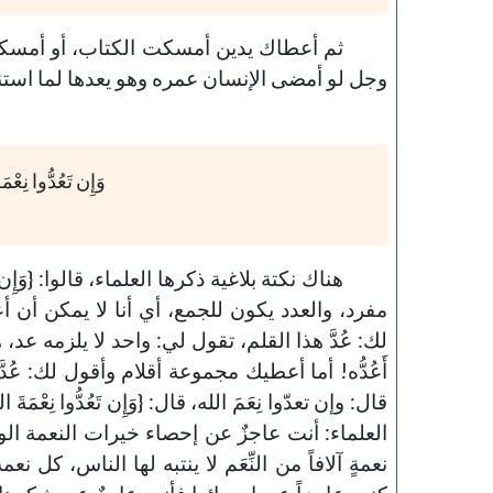
ثم أعطاك يدين أمسكت الكتاب، أو أمسكت ا
وجل لو أمضى الإنسان عمره وهو يعدها لما استنف
وَإِن تَعُدُّوا نِعْمَة
هناك نكتة بلاغية ذكرها العلماء، قالوا: {وَإِن تَعُدُّ
مفرد، والعدد يكون للجمع، أي أنا لا يمكن أن أ
لك: عُدَّ هذا القلم، تقول لي: واحد لا يلزمه عد، 
أَعُدُّه! أما أعطيك مجموعة أقلام وأقول لك: عُدَّ
قال: وإن تعدّوا نِعَمَ الله، قال: {وَإِن تَعُدُّوا نِعْمَةَ الل
العلماء: أنت عاجزٌ عن إحصاء خيرات النعمة الو
نعمةٍ آلافاً من النِّعَم لا ينتبه لها الناس، كل نع