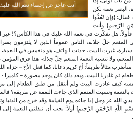
ن باب أولى، إذاً
أنت عاجز عن إحصاء نعم الله عليك
، البصر نعمة لكن
ل: {وَإِن تَعُدُّوا
َٰنِ الرَّحِيمِ} وأنت
ولاً: هل تفكّرت في نعمة الله عليك في هذا الكأس؟! غير 
ى المنعم جلّ جلاله، الناس عموماً الذين لا يلتزمون بصرا
 سيارة، غيرت البيت، حدثت الهاتف، هو منغمس في النعمة،
 المنعم، ولا تنسيه النعمة المنعم جلّ جلاله، هذا فرق المؤمن 
أضرب مثالاً طريفاً: أخ كريم دعانا، كما فعل الأخ – جزاه الله 
لطعام ثم غادرنا البيت، وبعد ذلك كان يوجد مصورة – كاميرا 
ن نفسه كيف غادرت البيت ولم أنتقل من طبق الطعام إلى م
ت بالنعمة ونسيت المنعم الذي جاءت النعمة عن طريقه؟ فالم
ي الله عز وجل إذا جاءه يوم القيامة وقد خرج من الدنيا وتن
لَّهِ الرَّحْمَٰنِ الرَّحِيمِ} أولاً: يجب أن تنقلني النعمة إلى 