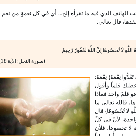
لهاتف الذي فيه ما تقرأه إلخ..، أي في كل نعمةٍ من نعم ا
دها، قال تعالى:
َ اللَّهِ لَا تُحْصُوهَا إِنَّ اللَّهَ لَغَفُورٌ رَّحِيمٌ
(سورة النحل: الآية 18)
وا نِعْمَةَ} نِعْمَةَ:
عطيك قلماً وأقول
هو قلمٌ واحد فماذا
ها، فالله تعالى ما
َّهِ لَا تُحْصُوهَا} قال
احدة، لأنّ في كلّ
مة لا تحصوها، فلأن