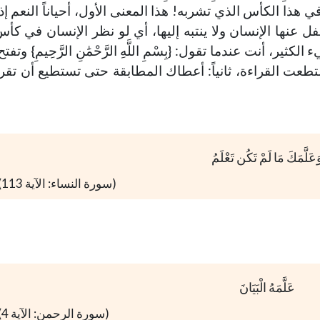
هذا الكأس الذي تشربه! هذا المعنى الأول، أحياناً النعم إذ
فل عنها الإنسان ولا ينتبه إليها، أي لو نظر الإنسان في كأس
 أنت عندما تقول: {بِسْمِ اللَّهِ الرَّحْمَٰنِ الرَّحِيمِ} وتفتح
طعت القراءة، ثانياً: أعطاك المطابقة حتى تستطيع أن تقرأ، ث
َعَلَّمَكَ مَا لَمْ تَكُن تَعْلَمُ
(سورة النساء: الآية 113)
عَلَّمَهُ الْبَيَانَ
(سورة الرحمن: الآية 4)