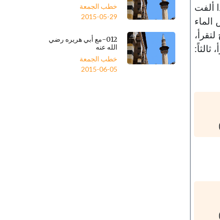
ا ألفت
خطب الجمعة
2015-05-29
 الماء
 لتقرأ،
012-مع أبي هريره رضي
الله عنه
الثاً:
خطب الجمعة
2015-06-05