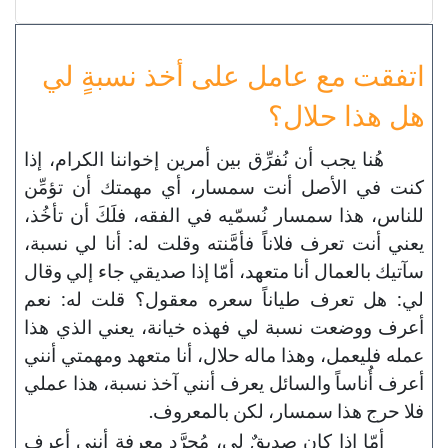
اتفقت مع عامل على أخذ نسبةٍ لي
هل هذا حلال؟
هُنا يجب أن نُفرِّق بين أمرين إخواننا الكرام، إذا
كنت في الأصل أنت سمسار، أي مهمتك أن تؤمِّن
للناس، هذا سمسار نُسمّيه في الفقه، فلَكَ أن تأخُذ،
يعني أنت تعرف فلاناً فأمَّنته وقلت له: أنا لي نسبة،
سآتيك بالعمال أنا متعهد، أمّا إذا صديقي جاء إلي وقال
لي: هل تعرف طياناً سعره معقول؟ قلت له: نعم
أعرف ووضعت نسبة لي فهذه خيانة، يعني الذي هذا
عمله فليعمل، وهذا ماله حلال، أنا متعهد ومهمتي أنني
أعرف أُناساً والسائل يعرف أنني آخذ نسبة، هذا عملي
فلا حرج هذا سمسار، لكن بالمعروف.
أمّا إذا كان صديقٌ لي، مُجرَّد معرفة أنني أعرف