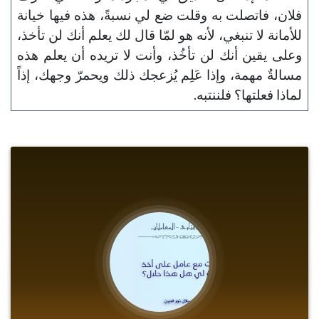
فلان، فاتصلت به وقلت ضع لي نسبةً، هذه فيها خيانة
للأمانة لا تنبغي، لأنه هو لمّا قال لك يعلم أنك لن تأخذ،
وعلى يقين أنك لن تأخُذ، وأنت لا تريده أن يعلم هذه
مسالةٌ مهمة، وإذا عَلِم يُزعجك ذلك ويحمرّ وجهك، إذاً
لماذا فعلتها؟ فلننتبه.