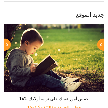
جديد الموقع
143-مكارم الأخلاق
142-خمس أمور تعينك على تربية أولادك
خطب الجمعة - 2019-06-14
خطب الجمعة - 2019-06-21