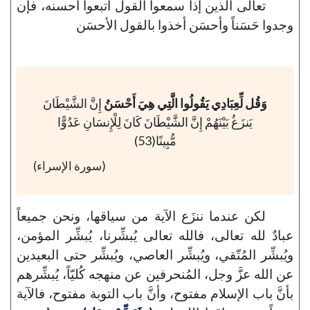
تعالى الذين إذا سمعوا القول اتبعوا أحسنه، فإن
وجدوا حَسَناً وأحسَن أخذوا بالقول الأحسَن
وَقُل لِّعِبَادِي يَقُولُوا الَّتِي هِيَ أَحْسَنُ
إِنَّ الشَّيْطَانَ
يَنزَغُ بَيْنَهُمْ إِنَّ الشَّيْطَانَ كَانَ لِلْإِنسَانِ عَدُوًّا
مُّبِينًا(53)
(سورة الإسراء)
لكن عندما ننزَع الآية من سياقها، ونحن جميعاً
عبادٌ لله تعالى، فالله تعالى يُبشِّرنا، يُبشِّر المؤمن،
ويُبشِّر المُتّقي، ويُبشِّر العاصي، ويُبشِّر حتى البعيدين
عن الله عزَّ وجل، المُنحرفين عن منهجه كُليّاً، يُبشِّرهم
بأنَّ باب الإسلام مفتوح، وأنَّ باب التوبة مفتوح، فالآية