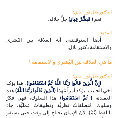
الدكتور بلال نور الدين:
نعم
( فَبَشِّرْ عِبَادِ)
جلَّ جلاله.
المذيع:
أيضاً استوقفتني آية العلاقة بين البُشرى
والاستقامة دكتور بلال.
ما هي العلاقة بين البُشرى والاستقامة؟
الدكتور بلال نور الدين:
(إِنَّ الَّذِينَ قَالُوا رَبُّنَا اللَّهُ ثُمَّ اسْتَقَامُوا)
، هذا يؤكد
أخي الحبيب، يؤكد أمراً مُهمّاً
(الَّذِينَ قَالُوا رَبُّنَا اللَّهُ)
هذه
العقيدة،
( ثُمَّ اسْتَقَامُوا)
هذا السلوك، فهي فكرٌ
وسلوك، مُنطلقاتٌ نظريَّة وتطبيقاتٌ عمليَّة، جاء
باللفظ (ثُمَّ)، لأنَّ الإيمان يحتاج إلى وقت حتى يستقر