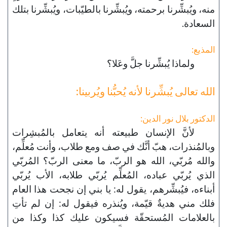
منه، ويُبشِّرنا برحمته، ويُبشِّرنا بالطيّبات، ويُبشِّرنا بتلك
السعادة.
المذيع:
ولماذا يُبشِّرنا جلَّ وعَلا؟
الله تعالى يُبشِّرنا لأنه يُحبُّنا ويُربينا:
الدكتور بلال نور الدين:
لأنَّ الإنسان طبيعته أنه يتعامل بالمُبشِرات
وبالمُنذرات، هبّ أنَّك في صف ومع طلاب، وأنت مُعلِّم،
والله مُربّي، الله هو الربّ، ما معنى الربّ؟ المُربّي
الذي يُربّي عباده، المُعلِّم يُربّي طلابه، الأب يُربّي
أبناءه، فيُبشِّرهم، يقول له: يا بني إن نجحت هذا العام
فلك مني هديةٌ قيّمة، ويُنذره فيقول له: إن لم تأتِ
بالعلامات المُستحقّة فسيكون عليك كذا وكذا من