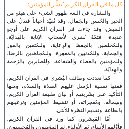
كل ما في القرآن الكريم يُبشِّر المؤمنين:
والبشارة في اللغة ظهور الشيء على هيئةٍ من
الخير والحُسنِ والجَمال، وقد تُقيَّد أحياناً فَتدلُ على
النقيض، وقد جاءت في القرآن الكريم على أوجهٍ
عديدة، فثمّةَ بُشرى لأصحاب الإنابة بالهِدايَّة،
وللمُخلصين بالحِفظ والرِعاية، وللمُتقين بالفوز
والحِماية، وللمُذنبين بالمَغفِرة، وللمُجاهدين بالرضا،
وللمؤمنين بالعطاء والشفاعة، وللصابرين بالرَحمة
والهِدايّة.
كما تعددت وظائف البُشرى في القرآن الكريم،
فمنها تسلية الرُسل عليهم الصلاة والسلام، ومنها
التأكيد على بَشَرِيتهم أو بيان طبيعة القرآن الكريم،
وسِماتُه، ومُعجزاته، أو تنشيط المؤمنين وترغيبهم
بالطاعة، وتقديم النظرة للأنثى.
أمَّا المُبشَرون كما ورد في القرآن الكريم،
فأوَّلهم الأنبياء، ثم الأولياء، ثم المؤمنون، والمُحسنون،