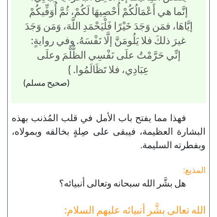
إنَّما هي أَعْمَالُكُمْ أُحْصِيهَا لَكُمْ، ثُمَّ أُوَفِّيكُمْ
إيَّاهَا، فمَن وَجَدَ خَيْرًا فَلْيَحْمَدِ اللَّهَ، وَمَن وَجَدَ
غيرَ ذلكَ فلا يَلُومَنَّ إلَّا نَفْسَهُ. وفي روايةٍ:
إنِّي حَرَّمْتُ علَى نَفْسِي الظُّلْمَ وعلَى
عِبَادِي، فلا تَظَالَمُوا. }
(صحيح مسلم)
فهذا مما يفتح باب الأمل في قلب المُذنب بهذه
البشارة العظيمة، فيبقى على صِلةٍ بخالقه وبمولاه،
وبفطرته السليمة.
المذيع:
هل بشَّر الله سبحانه وتعالى أنبيائه؟
الله تعالى بشَّر أنبيائه عليهم السلام: