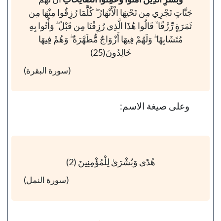
جَنَّاتٍ تَجْرِي مِن تَحْتِهَا الْأَنْهَارُ ۖ كُلَّمَا رُزِقُوا مِنْهَا مِن
ثَمَرَةٍ رِّزْقًا ۙ قَالُوا هَٰذَا الَّذِي رُزِقْنَا مِن قَبْلُ ۖ وَأُتُوا بِهِ
مُتَشَابِهًا ۖ وَلَهُمْ فِيهَا أَزْوَاجٌ مُّطَهَّرَةٌ ۖ وَهُمْ فِيهَا
خَالِدُونَ(25)
(سورة البقرة)
وعلى صيغة الاسم:
هُدًى وَبُشْرَىٰ لِلْمُؤْمِنِينَ (2)
(سورة النمل)