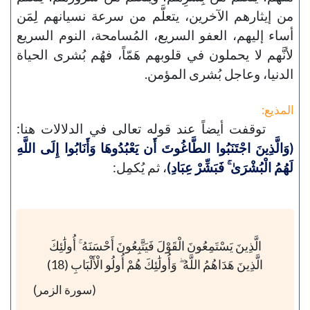
من إيثارهم الآخرين، يتعلَّم من سرعة نسيانهم لِمَن
أساء إليهم، العفو السريع، المُسامحة، النوم السريع
لأنَّهم لا يحملون في قلوبهم هَمّاً، فهُم بُشرى الحياة
الدنيا، وعاجل بُشرى المؤمن.
المذيع:
توقفت أيضاً عند قوله تعالى في الدلالات هنا:
(وَالَّذِينَ اجْتَنَبُوا الطَّاغُوتَ أَن يَعْبُدُوهَا وَأَنَابُوا إِلَى اللَّهِ
لَهُمُ الْبُشْرَىٰ ۚ فَبَشِّرْ عِبَادِ)
، ثم يُكمِل:
الَّذِينَ يَسْتَمِعُونَ الْقَوْلَ فَيَتَّبِعُونَ أَحْسَنَهُ ۚ أُولَٰئِكَ
الَّذِينَ هَدَاهُمُ اللَّهُ ۖ وَأُولَٰئِكَ هُمْ أُولُو الْأَلْبَابِ (18)
(سورة الزمر)