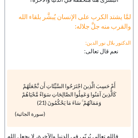
لمَّا يشتد الكرب على الإنسان يُبشَّر بلقاء الله
والقرب منه جلَّ جلاله:
الدكتور بلال نور الدين:
نعم قال تعالى:
أَمْ حَسِبَ الَّذِينَ اجْتَرَحُوا السَّيِّئَاتِ أَن نَّجْعَلَهُمْ
كَالَّذِينَ آمَنُوا وَعَمِلُوا الصَّالِحَاتِ سَوَاءً مَّحْيَاهُمْ
وَمَمَاتُهُمْ ۚ سَاءَ مَا يَحْكُمُونَ (21)
(سورة الجاثية)
فالله تعالى يُربّي في الدنيا والآخرة، لا يجعل الله