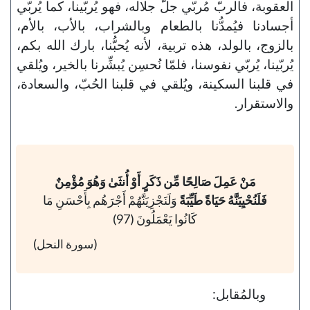
العقوبة، فالربّ مُربّي جلَّ جلاله، فهو يُربّينا، كما يُربّي
أجسادنا فيُمدُّنا بالطعام وبالشراب، بالأب، بالأم،
بالزوج، بالولد، هذه تربية، لأنه يُحبُّنا، بارك الله بكم،
يُربّينا، يُربّي نفوسنا، فلمّا نُحسِن يُبشِّرنا بالخير، ويُلقي
في قلبنا السكينة، ويُلقي في قلبنا الحُبّ، والسعادة،
والاستقرار.
مَنْ عَمِلَ صَالِحًا مِّن ذَكَرٍ أَوْ أُنثَىٰ وَهُوَ مُؤْمِنٌ
فَلَنُحْيِيَنَّهُ حَيَاةً طَيِّبَةً
وَلَنَجْزِيَنَّهُمْ أَجْرَهُم بِأَحْسَنِ مَا
كَانُوا يَعْمَلُونَ (97)
(سورة النحل)
وبالمُقابل: