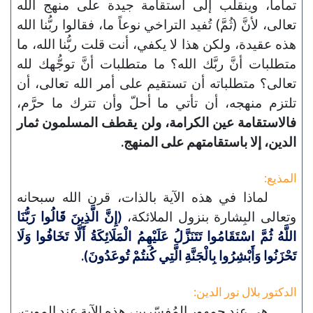
تماماً، وينقلب إلى استقامة جيدة على منهج الله
تعالى، لأنَّ (ثُمَّ) تُفيد التراخي نوعاً ما، فقالوا ربُّنا الله
هذه عقيدة، ولكن هذا لا يكفي، أنت قلت ربُّنا الله، ما
متطلبات أنَّ ربَّك الله؟ ما متطلبات أنَّ توجُّهك لله
تعالى؟ متطلباته أن تستقيم على أمر الله تعالى، أن
تلتزم منهجه، أن تأتي ما أحلّ وأن تترك ما حرَّم،
فالاستقامة عين الكرامة، ولن يقطف المسلمون ثمار
الدين، إلا باستقامتهم على المنهج.
المذيع:
لماذا في هذه الآية بالذات، قرن الله سبحانه
وتعالى البِشارة بنزول الملائكة،
(إِنَّ الَّذِينَ قَالُوا رَبُّنَا
اللَّهُ ثُمَّ اسْتَقَامُوا تَتَنَزَّلُ عَلَيْهِمُ الْمَلَائِكَةُ أَلَّا تَخَافُوا وَلَا
تَحْزَنُوا وَأَبْشِرُوا بِالْجَنَّةِ الَّتِي كُنتُمْ تُوعَدُونَ).
الدكتور بلال نور الدين:
هي عند جمهور المُفسّرين، هذه الآية عند الموت،