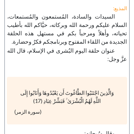
المذيع:
السيدات والسادة، المُستمعون والمُستمعات،
السلام عليكم ورحمة الله وبركاته، حيَّاكم الله بأطيب
تحياته، وأهلاً ومرحباً بكم في مستهل هذه الحلقة
الجديدة من اللقاء المفتوح وبرنامجكم فكرٌ وحضارة.
عنوان حلقة اليوم البُشرى في الإسلام، قال الله
عزَّ وجل:
وَالَّذِينَ اجْتَنَبُوا الطَّاغُوتَ أَن يَعْبُدُوهَا وَأَنَابُوا إِلَى
اللَّهِ لَهُمُ الْبُشْرَىٰ ۚ فَبَشِّرْ عِبَادِ (17)
(سورة الزمر)
وقال سُبحانه: