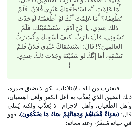
أَمَا عَلِمْتَ أنَّه اسْتَطْعَمَكَ عَبْدِي فُلانٌ، فَلَمْ
تُطْعِمْهُ؟ أَمَا عَلِمْتَ أنَّكَ لوْ أطْعَمْتَهُ لَوَجَدْتَ
ذلكَ عِندِي، يا ابْنَ آدَمَ، اسْتَسْقَيْتُكَ، فَلَمْ
تَسْقِنِي، قالَ: يا رَبِّ، كيفَ أسْقِيكَ وأَنْتَ رَبُّ
العالَمِينَ؟! قالَ: اسْتَسْقاكَ عَبْدِي فُلانٌ فَلَمْ
تَسْقِهِ، أمَا إنَّكَ لو سَقَيْتَهُ وجَدْتَ ذلكَ عِندِي.
}
فيقترب من الله بالابتلاءات، لكن لا يضيق صدره،
ذلك الضيق الذي يُعذَّب به أهل الكفر وأهل العِصيان،
وأهل الطُغيان، وأهل الإجرام، لا يُعذَّب ولكنه يُبتلى
قال:
(سَوَاءً مَّحْيَاهُمْ وَمَمَاتُهُمْ سَاءَ مَا يَحْكُمُونَ)
، فهو
في حياته مُبشَّرٌ، وعند مماته: