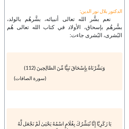
الدكتور بلال نور الدين:
نعم بشَّر الله تعالى أنبيائه، بشَّرهُم بالولد،
بشَّرهُم بإسحاق، الأولاد في كتاب الله تعالى هُم
البُشرى، البُشرى جاءت:
وَبَشَّرْنَاهُ بِإِسْحَاقَ نَبِيًّا مِّنَ الصَّالِحِينَ (112)
(سورة الصافات)
يَا زَكَرِيَّا إِنَّا نُبَشِّرُكَ بِغُلَامٍ اسْمُهُ يَحْيَىٰ لَمْ نَجْعَل لَّهُ