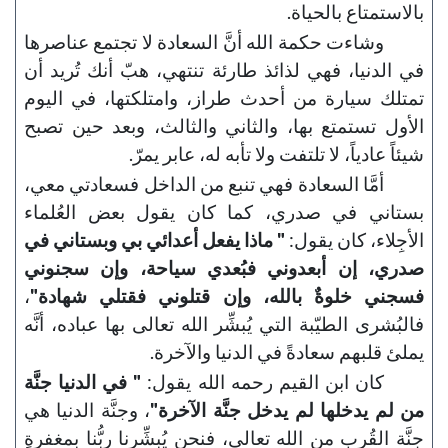
بالاستمتاع بالحياة.
وشاءت حكمة الله أنَّ السعادة لا تجتمع عناصرها
في الدنيا، فهي لذائذ طارئة تنتهي، هبّ أنك تُريد أن
تمتلك سيارة من أحدث طراز، وامتلكتها، في اليوم
الأول تستمتع بها، والثاني والثالث، وبعد حين تصبح
شيئاً عادياً، لا تلتفت ولا تأبه له، عابر يمرّ.
أمَّا السعادة فهي تنبع من الداخل فسعادتي معي،
بستاني في صدري، كما كان يقول بعض العُلماء
الأجِلاء، كان يقول:
" ماذا يفعل أعدائي بي وبستاني في
صدري، إن أبعدوني فبُعدي سياحة، وإن سجنوني
فسجني خلوةٌ بالله، وإن قتلوني فقتلي شهادة"
،
فالبُشرى الطيّبة التي يُبشِّر الله تعالى بها عباده، أنَّه
يملئ قلبهم سعادةً في الدنيا والآخرة.
كان ابن القيم رحمه الله يقول:
" في الدنيا جنَّة
من لم يدخلها لم يدخل جنَّة الآخرة"
، وجنَّة الدنيا هي
جنَّة القُرب من الله تعالى، فنحن يُبشِّرنا ربُّنا بمغفرةٍ