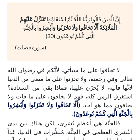
إِنَّ الَّذِينَ قَالُوا رَبُّنَا اللَّهُ ثُمَّ اسْتَقَامُوا
تَتَنَزَّلُ عَلَيْهِمُ
الْمَلَائِكَةُ أَلَّا تَخَافُوا وَلَا تَحْزَنُوا
وَأَبْشِرُوا بِالْجَنَّةِ
الَّتِي كُنتُمْ تُوعَدُونَ (30)
(سورة فصلت)
لا تخافوا على ما سيأتي، لأنَّكم في رضوان الله
تعالى وفي رحمته، ولا تحزنوا على ما مضى من الدنيا
لأنَّها فانية، لا يُحزَن عليها، فماذا بقي من السعادة؟
استغرق الزمن كله، فهم لا يخافون على ما فات ولا
يخافون مما هو آت،
(أَلَّا تَخَافُوا وَلَا تَحْزَنُوا وَأَبْشِرُوا
بِالْجَنَّةِ الَّتِي كُنتُمْ تُوعَدُونَ).
فالجنَّة هي أعظم بُشرى، لكن هناك بين يدي
البُشرى العظمى في الجنَّة، مُبشِّرات في الدنيا، غداً