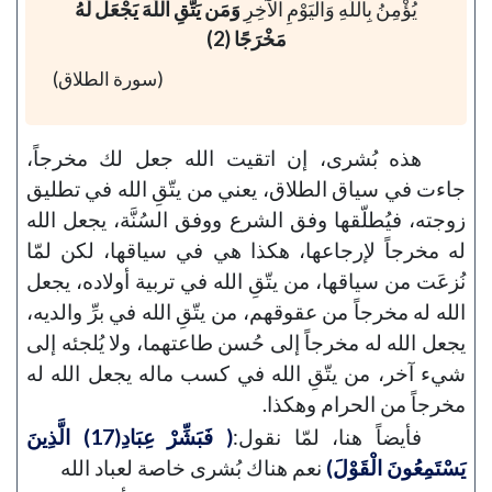
يُؤْمِنُ بِاللَّهِ وَالْيَوْمِ الْآخِرِ
وَمَن يَتَّقِ اللَّهَ يَجْعَل لَّهُ
مَخْرَجًا (2)
(سورة الطلاق)
هذه بُشرى، إن اتقيت الله جعل لك مخرجاً،
جاءت في سياق الطلاق، يعني من يتّقِ الله في تطليق
زوجته، فيُطلّقها وفق الشرع ووفق السُنَّة، يجعل الله
له مخرجاً لإرجاعها، هكذا هي في سياقها، لكن لمّا
نُزعَت من سياقها، من يتّقِ الله في تربية أولاده، يجعل
الله له مخرجاً من عقوقهم، من يتّقِ الله في برِّ والديه،
يجعل الله له مخرجاً إلى حُسن طاعتهما، ولا يُلجئه إلى
شيء آخر، من يتّقِ الله في كسب ماله يجعل الله له
مخرجاً من الحرام وهكذا.
فأيضاً هنا، لمّا نقول:
( فَبَشِّرْ عِبَادِ(17) الَّذِينَ
يَسْتَمِعُونَ الْقَوْلَ)
نعم هناك بُشرى خاصة لعباد الله