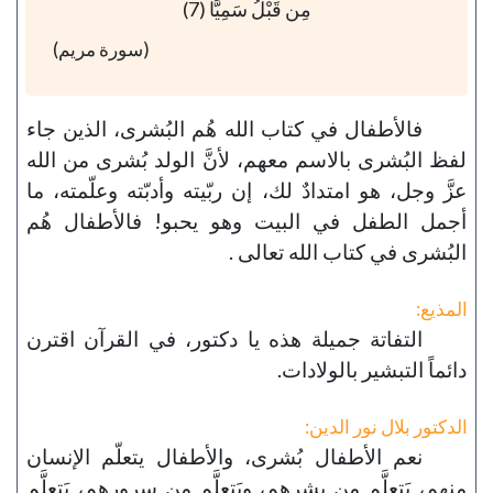
مِن قَبْلُ سَمِيًّا (7)
(سورة مريم)
فالأطفال في كتاب الله هُم البُشرى، الذين جاء
لفظ البُشرى بالاسم معهم، لأنَّ الولد بُشرى من الله
عزَّ وجل، هو امتدادٌ لك، إن ربّيته وأدبّته وعلّمته، ما
أجمل الطفل في البيت وهو يحبو! فالأطفال هُم
البُشرى في كتاب الله تعالى .
المذيع:
التفاتة جميلة هذه يا دكتور، في القرآن اقترن
دائماً التبشير بالولادات.
الدكتور بلال نور الدين:
نعم الأطفال بُشرى، والأطفال يتعلّم الإنسان
منهم، يَتعلَّم من بِشرِهم، ويَتعلَّم من سرورهم، يَتعلَّم