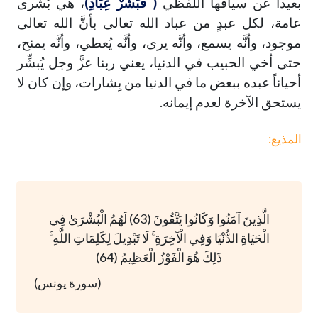
بعيداً عن سياقها اللفظي
( فَبَشِّرْ عِبَادِ)
، هي بُشرى
عامة، لكل عبدٍ من عباد الله تعالى بأنَّ الله تعالى
موجود، وأنَّه يسمع، وأنَّه يرى، وأنَّه يُعطي، وأنَّه يمنح،
حتى أخي الحبيب في الدنيا، يعني ربنا عزَّ وجل يُبشِّر
أحياناً عبده ببعض ما في الدنيا من بِشارات، وإن كان لا
يستحق الآخرة لعدم إيمانه.
المذيع:
الَّذِينَ آمَنُوا وَكَانُوا يَتَّقُونَ (63) لَهُمُ الْبُشْرَىٰ فِي
الْحَيَاةِ الدُّنْيَا وَفِي الْآخِرَةِ ۚ لَا تَبْدِيلَ لِكَلِمَاتِ اللَّهِ ۚ
ذَٰلِكَ هُوَ الْفَوْزُ الْعَظِيمُ (64)
(سورة يونس)