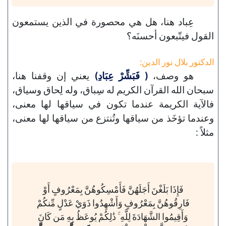
عِباد هنا، هل هي محصورة في الذين يستمعون
القول فيتّبعون أحسنَه؟
الدكتور بلال نور الدين:
هو وصف،
( فَبَشِّرْ عِبَادِ)
يعني إن وقفنا هنا،
سبحان الله القرآن الكريم له سِباق، وله لِحاق وسياق،
فالآية الكريمة عندما تكون في سياقها لها معنى،
وعندما تؤخَذ من سياقها وتُنتزع من سياقها لها معنى،
مثلاً :
فَإِذَا بَلَغْنَ أَجَلَهُنَّ فَأَمْسِكُوهُنَّ بِمَعْرُوفٍ أَوْ
فَارِقُوهُنَّ بِمَعْرُوفٍ وَأَشْهِدُوا ذَوَيْ عَدْلٍ مِّنكُمْ
وَأَقِيمُوا الشَّهَادَةَ لِلَّهِ ۚ ذَٰلِكُمْ يُوعَظُ بِهِ مَن كَانَ