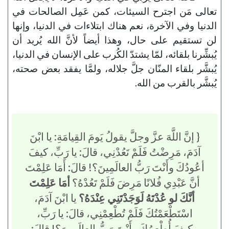
تعالى مَن اجترح السيئات، كمن عَمِل الصالحات في
الدنيا وفي الآخرة، نعم هناك ابتلاءات في الدنيا، وإنها
لن تستقيم على حال، وهذا أيضاً لأنَّ الله يُريد أن
يُبشِّرنا بلقائه، لمّا يشتدّ الكُرب على الإنسان في الدنيا،
يُبشَّر بلقاء المنّان جلَّ جلاله، ولمَّا يفقد بعض صحته،
يُبشَّر بالقرب من الله.
{ إنَّ اللَّهَ عزَّ وجلَّ يقولُ يَومَ القِيامَةِ: يا ابْنَ
آدَمَ، مَرِضْتُ فَلَمْ تَعُدْنِي، قالَ: يا رَبِّ، كيفَ
أعُودُكَ وأَنْتَ رَبُّ العالَمِينَ؟! قالَ: أَمَا عَلِمْتَ
أنَّ عَبْدِي فُلانًا مَرِضَ فَلَمْ تَعُدْهُ؟
أمَا عَلِمْتَ
أنَّكَ لو عُدْتَهُ لَوَجَدْتَنِي عِنْدَهُ؟
يا ابْنَ آدَمَ،
اسْتَطْعَمْتُكَ فَلَمْ تُطْعِمْنِي، قالَ: يا رَبِّ،
وكيفَ أُطْعِمُكَ وأَنْتَ رَبُّ العالَمِينَ؟! قالَ: