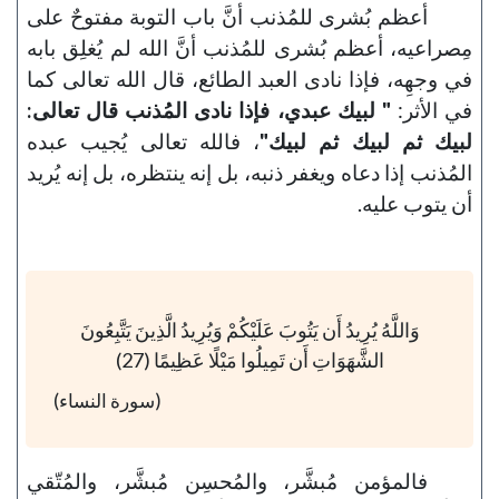
أعظم بُشرى للمُذنب أنَّ باب التوبة مفتوحٌ على
مِصراعيه، أعظم بُشرى للمُذنب أنَّ الله لم يُغلِق بابه
في وجهِه، فإذا نادى العبد الطائع، قال الله تعالى كما
في الأثر:
" لبيك عبدي، فإذا نادى المُذنب قال تعالى:
لبيك ثم لبيك ثم لبيك"
، فالله تعالى يُجيب عبده
المُذنب إذا دعاه ويغفر ذنبه، بل إنه ينتظره، بل إنه يُريد
أن يتوب عليه.
وَاللَّهُ يُرِيدُ أَن يَتُوبَ عَلَيْكُمْ وَيُرِيدُ الَّذِينَ يَتَّبِعُونَ
الشَّهَوَاتِ أَن تَمِيلُوا مَيْلًا عَظِيمًا (27)
(سورة النساء)
فالمؤمن مُبشَّر، والمُحسِن مُبشَّر، والمُتّقي