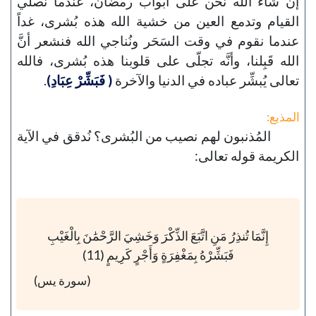
إن شاء الله نحن على أبواب رمضان، عندما نُصلّي
القيام وتدمع العين من خشية الله هذه بُشرى، غداً
عندما نقوم في وقت السَحَر ونُناجي الله فنشعر أنَّ
الله قَبِلنا، وأنَّه تجلّى على قلوبنا هذه بُشرى، فالله
تعالى يُبشِّر عباده في الدنيا والآخرة
( فَبَشِّرْ عِبَادِ)
.
المذيع:
المُذنبون لهم نصيب من البُشرى؟ نُدقق في الآية
الكريمة قوله تعالى:
إِنَّمَا تُنذِرُ مَنِ اتَّبَعَ الذِّكْرَ وَخَشِيَ الرَّحْمَٰنَ بِالْغَيْبِ
فَبَشِّرْهُ بِمَغْفِرَةٍ وَأَجْرٍ كَرِيمٍ (11)
(سورة يس)