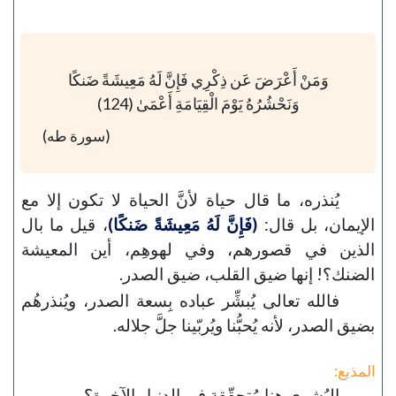
وَمَنْ أَعْرَضَ عَن ذِكْرِي فَإِنَّ لَهُ مَعِيشَةً ضَنكًا
وَنَحْشُرُهُ يَوْمَ الْقِيَامَةِ أَعْمَىٰ (124)
(سورة طه)
يُنذره، ما قال حياة لأنَّ الحياة لا تكون إلا مع
الإيمان، بل قال:
(فَإِنَّ لَهُ مَعِيشَةً ضَنكًا)
، قيل ما بال
الذين في قصورهم، وفي لهوهِم، أين المعيشة
الضنك؟! إنها ضيق القلب، ضيق الصدر.
فالله تعالى يُبشِّر عباده بِسعة الصدر، ويُنذرهُم
بضيق الصدر، لأنه يُحبُّنا ويُربّينا جلَّ جلاله.
المذيع:
البُشرى هنا مُتحقّقة في الدنيا والآخرة؟