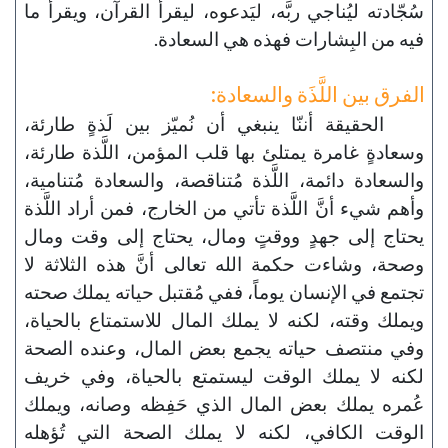
سُجّادته ليُناجي ربَّه، ليَدعوه، ليقرأ القرآن، ويقرأ ما
فيه من البِشارات فهذه هي السعادة.
الفرق بين اللَّذَة والسعادة:
الحقيقة أننّا ينبغي أن نُميّز بين لَذةٍ طارئة،
وسعادةٍ غامرة يمتلئ بها قلب المؤمن، اللَّذة طارئة،
والسعادة دائمة، اللَّذة مُتناقصة، والسعادة مُتنامية،
وأهم شيء أنَّ اللَّذة تأتي من الخارج، فمن أراد اللَّذة
يحتاج إلى جهدٍ ووقتٍ ومال، يحتاج إلى وقت ومال
وصحة، وشاءت حكمة الله تعالى أنَّ هذه الثلاثة لا
تجتمع في الإنسان يوماً، ففي مُقتبل حياته يملك صحته
ويملك وقته، لكنه لا يملك المال للاستمتاع بالحياة،
وفي منتصف حياته يجمع بعض المال، وعنده الصحة
لكنه لا يملك الوقت ليستمتع بالحياة، وفي خريف
عُمره يملك بعض المال الذي حَفِظه وصانه، ويملك
الوقت الكافي، لكنه لا يملك الصحة التي تُؤهله