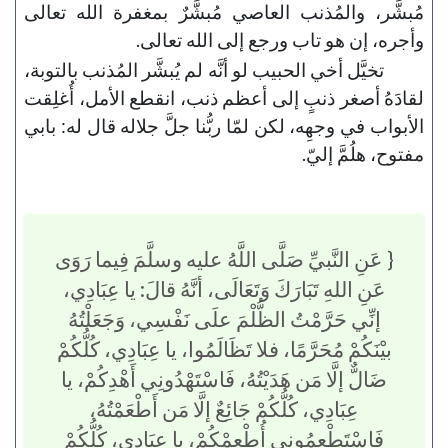
مُبشَّر، والمُذنب العاصي مُبشَّرٌ بمغفرة الله تعالى
وأجره، إن هو تاب ورجع إلى الله تعالى.
تخيَّل أخي الحبيب لو أنَّه لم يُبشَّر المُذنب بالتوبة،
لقادَهُ أصغر ذنبٍ إلى أعظم ذنب، انقطع الأمل، أُغلِقت
الأبواب في وجهِه، لكن لمّا ربُّنا جلَّ جلاله قال له: بابي
مفتوح، هلُمَّ إليّ.
{ عَنِ النَّبيِّ صَلَّى اللَّهُ عليه وسلَّمَ فِيما رَوَى
عَنِ اللهِ تَبَارَكَ وَتَعَالَى، أنَّهُ قالَ: يا عِبَادِي،
إنِّي حَرَّمْتُ الظُّلْمَ علَى نَفْسِي، وَجَعَلْتُهُ
بيْنَكُمْ مُحَرَّمًا، فلا تَظَالَمُوا، يا عِبَادِي، كُلُّكُمْ
ضَالٌّ إلَّا مَن هَدَيْتُهُ، فَاسْتَهْدُونِي أَهْدِكُمْ، يا
عِبَادِي، كُلُّكُمْ جَائِعٌ إلَّا مَن أَطْعَمْتُهُ،
فَاسْتَطْعِمُونِي أُطْعِمْكُمْ، يا عِبَادِي، كُلُّكُمْ