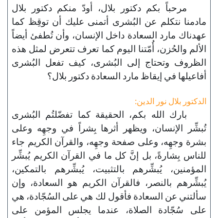
مرحباً بكم دكتور بلال، أودّ منكم دكتور بلال
مادمنا نتكلم عن البُشرى أتمنى عليك أن توقِظ كما
عهدناك مارد السعادة داخل الإنسان، وأن تُطفئ أيضاً
الألم والحُزن، أُمّتنا اليوم كما تعرف تتعرض لمثل هذه
الظروف وتحتاج إلى البُشرى، كيف تفعل البُشرى
أفاعيلها في إيقاظ مارد السعادة دكتور بلال؟
الدكتور بلال نور الدين:
بارك الله بكم، الحقيقة كما تفضّلتُم البُشرى
تُبشِّر الإنسان، ويظهر أثرها بِشراً في وجهِه وعلى
بشرة وجهِه، وعلى صفحة وجهِه، والقرآن الكريم جاء
للناس بِشارةً، بل إنَّ كل ما في القرآن الكريم يُبشِّر
المؤمنين، يُبشِّرهم بالتثبيت، يُبشِّرهم بالتمكين،
يُبشِّرهم بالنصر، فالقرآن الكريم هو السعادة، وإن
سألتني عن السعادة فأقول لك هي على السُجّادة، هي
على سُجّادة الصلاة، عندما يجلس المؤمن على