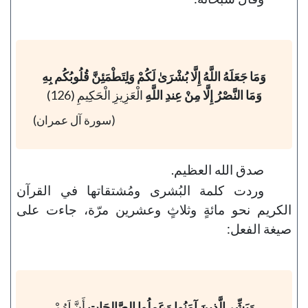
وَمَا جَعَلَهُ اللَّهُ إِلَّا بُشْرَىٰ لَكُمْ وَلِتَطْمَئِنَّ قُلُوبُكُم بِهِ
وَمَا النَّصْرُ إِلَّا مِنْ عِندِ اللَّهِ
الْعَزِيزِ الْحَكِيمِ (126)
(سورة آل عمران)
صدق الله العظيم.
وردت كلمة البُشرى ومُشتقاتها في القرآن
الكريم نحو مائةٍ وثلاثٍ وعشرين مرّة، جاءت على
صيغة الفعل:
وَبَشِّرِ الَّذِينَ آمَنُوا وَعَمِلُوا الصَّالِحَاتِ
أَنَّ لَهُمْ