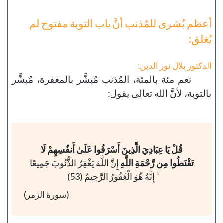
أعظم بُشرى للمُذنب أنَّ باب التوبة مفتوح لم
يُغلق:
الدكتور بلال نور الدين:
نعم مئة بالمئة، المُذنب مُبشَّر بالمغفرة، مُبشَّر
بالتوبة، لأنَّ الله تعالى يقول:
قُلْ يَا عِبَادِيَ الَّذِينَ أَسْرَفُوا عَلَىٰ أَنفُسِهِمْ لَا
تَقْنَطُوا مِن رَّحْمَةِ اللَّهِ
إِنَّ اللَّهَ يَغْفِرُ الذُّنُوبَ جَمِيعًا
ۚ إِنَّهُ هُوَ الْغَفُورُ الرَّحِيمُ (53)
(سورة الزمر)